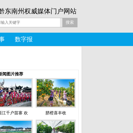
黔东南州权威媒体门户网站
事
数字报
新闻图片推荐
西江千户苗寨 欢
脐橙喜丰收