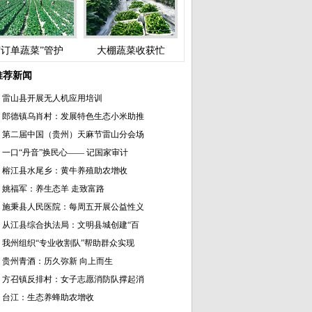
“订单蔬菜”管护
大棚蔬菜收获忙
推荐新闻
雷山县开展无人机应用培训
郎德镇乌肖村：发展特色生态小米助推
第二届中国（贵州）天麻节雷山分会场
一口“丹音”换民心—— 记国家审计
榕江县水尾乡：黄牛养殖助农增收
姚福军：养生态羊 走致富路
施秉县人民医院：每周五开展公益性义
从江县综合执法局：文明县城创建“百
我州组织“专业收割队”帮助群众实现
贵州青酒：历久弥新 向上而生
方召镇反排村：女子志愿消防队撑起消
台江：生态养蜂助农增收