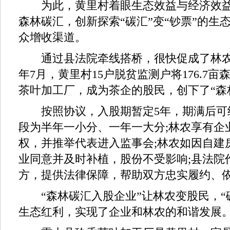
为此，黄里村着眼生态效益与经济效益
森林碳汇，创新探索“碳汇”变“钞票”的生
众增收渠道。
通过县法院牵线搭桥，很快促成了林农和
年7月，黄里村15户脱贫监测户将176.7
茶叶加工厂，成为茶企的股民，创下了“森
按照协议，入股期暂定5年，期满后可续
段为半年一小分、一年一大分;林农享有企
权，并推举代表进入监事会;林农如因自建
业同意并及时补植，股份不受影响;县法院
方，提供法律保障，帮助双方忠实履约、
“森林碳汇入股企业”让林农变股民，“碳
生态红利，实现了企业和林农的和谐发展