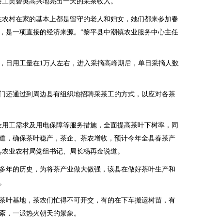
茶工吴碧英高兴地亮出一天的采茶收入。
农村在家的基本上都是留守的老人和妇女，她们都来参加春
，是一项直接的经济来源。”黎平县中潮镇农业服务中心主任
日用工量在1万人左右，进入采摘高峰期后，单日采摘人数
还通过到周边县有组织地招聘采茶工的方式，以应对各茶
用工需求及用电保障等服务措施，全面提高茶叶下树率，同
道，确保茶叶稳产，茶企、茶农增收，预计今年全县春茶产
黎平县农业农村局党组书记、局长杨再金说道。
多年的历史，为将茶产业做大做强，该县在做好茶叶生产和
。
叶基地，茶农们忙得不可开交，有的在下车搬运树苗，有
紊，一派热火朝天的景象。