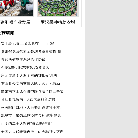
党建引领产业发展
罗汉果种植助农增
推荐新闻
实干终无悔 正义永长存—— 记第七
贵州省党政代表团参观考察贵荟馆·贵
粤黔两省签署系列合作协议
今晚9:00，黔东南队VS遵义队，
座无虚席！火遍全网的“村BA”总决
雷山县公安局交警大队：70万元救助
黔东南本土原创微电影喜获全国三等奖
台江县气象局：3.23气象科普进校
州医院门口地下人行专用通道将于本月
凯里市：加强流感疫苗接种 筑牢健康
让党的二十大精神“群众听得懂”——
全国人大代表杨再滔：两会精神明方向