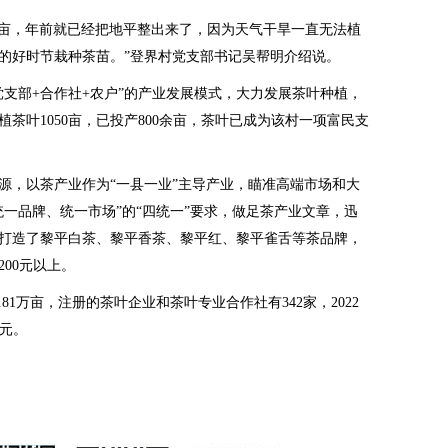
亩，年前就已经把地平整出来了，因为天气干旱一直无法植
雨的好时节栽种茶苗。”登界村党支部书记吴帮明介绍说。
部+合作社+农户”的产业发展模式，大力发展茶叶种植，
茶叶1050亩，已投产800余亩，茶叶已成为该村一项富民支
，以茶产业作为“一县一业”主导产业，瞄准高端市场和大
一品牌、统一市场”的“四统一”要求，做足茶产业文章，迅
打造了黎平白茶、黎平香茶、黎平红、黎平雀舌等茶品牌，
200元以上。
1万亩，注册的茶叶企业和茶叶专业合作社有342家，2022
亿元。