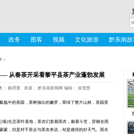
政务
图客
视频
文化旅游
黔东南故
平
>
—— 从春茶开采看黎平县茶产业蓬勃发展
7 作者： 杨理显 来源： 黔东南新闻网 编辑： 侯雪慧
氲中的茶园，茶树抽出的嫩芽，翠绿了整片山林，茶园里
67公顷)生态茶叶基地，茶农们套着雨衣，戴着斗笠，穿梭在雨
蒙蒙，但是对于茶企与茶农来说，却是难得的好天气。雨水