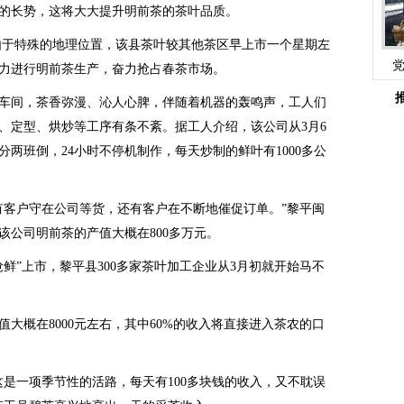
的长势，这将大大提升明前茶的茶叶品质。
由于特殊的地理位置，该县茶叶较其他茶区早上市一个星期左
力进行明前茶生产，奋力抢占春茶市场。
间，茶香弥漫、沁人心脾，伴随着机器的轰鸣声，工人们
、定型、烘炒等工序有条不紊。据工人介绍，该公司从3月6
两班倒，24小时不停机制作，每天炒制的鲜叶有1000多公
客户守在公司等货，还有客户在不断地催促订单。”黎平闽
该公司明前茶的产值大概在800多万元。
”上市，黎平县300多家茶叶加工企业从3月初就开始马不
概在8000元左右，其中60%的收入将直接进入茶农的口
一项季节性的活路，每天有100多块钱的收入，又不耽误