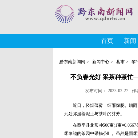
首页
新闻
黔东南新闻网
>
新闻中心
>
县市
>
黎
不负春光好 采茶种茶忙
发布时间： 2023-03-2
近日，轻烟薄雾，细雨朦胧。烟雨氤
到处弥漫着泥土与茶叶的芬芳。
在黎平县龙形冲500亩(1亩=0.06
雾缭绕的茶园中采摘茶叶。虽然是雨雾