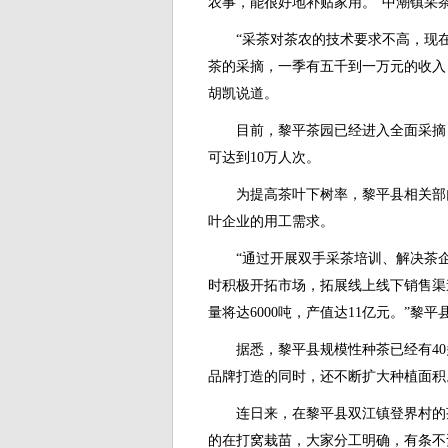
农事，能很好地补贴家用。”中潮镇采
“采茶对茶农的技术要求不高，现在
茶的采摘，一季有五千到一万元的收入
胡凯说道。
目前，黎平茶园已经进入全面采摘，
可达到10万人次。
为提高茶叶下树率，黎平县相关部门
叶企业的用工需求。
“通过开展双手采茶培训、解决茶企
时积极开拓市场，拓展线上线下销售渠
量将达6000吨，产值达11亿元。”
据悉，黎平县规模性种茶已经有40
品牌打造的同时，还不断扩大种植面积
连日来，在黎平县双江镇登界村的茶
的在打窝栽苗，大家分工明确，有条不