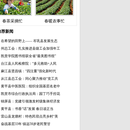
春茶采摘忙
春暖农事忙
推荐新闻
在希望的田野上—— 岑巩县发展生态
州总工会：扎实推进县级工会加强年工
凯里学院图书馆获全省“最美图书馆”
台江县人民检察院：“多元救助+人民
麻江县贤昌镇：“四注重”强化新时代
从江县总工会：同心聚力推动“党工共
黄平县中医医院：组织全国基层名老中
凯里市综合行政执法局：园丁巧手控花
锦屏县：党建引领激发村级集体经济发
黄平县：书香“话”发展 春日读正当
雷山县龙塘村：特色民宿点亮乡村“美
奋战基层33年 镇远59岁老民警甘