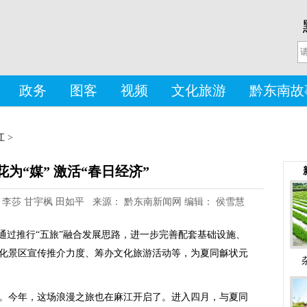
政务
图客
视频
文化旅游
黔东南故
江
>
为“媒” 激活“春日经济”
 张军 李莎 甘宇枫 田如平 来源： 黔东南新闻网 编辑： 侯雪慧
通过推行“五旅”融合发展思路，进一步完善配套基础设施、
化景区宣传推介力度、筹办文化旅游活动等，为夏同龢状元
今年，这场浪漫之旅也在麻江开启了。进入四月，与夏同