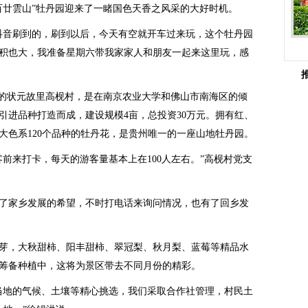
百廿雲山”牡丹园迎来了一睹国色天香之风采的大好时机。
音刷到的，刷到以后，今天有空就开车过来玩，这个牡丹园
积也大，我准备星期六带我家家人和朋友一起来这里玩，感
的状元故里高枧村，是在南京农业大学和佛山市南海区的倾
学引进品种打造而成，建设规模4亩，总投资30万元。拥有红、
大色系120个品种的牡丹花，是贵州唯一的一座山地牡丹园。
来打卡，每天的游客量基本上在100人左右。”高枧村党支
家乡发展的希望，不时打电话来询问情况，也有了回乡发
，大秋甜柿、阳丰甜柿、翠冠梨、秋月梨、蓝莓等精品水
筹备种植中，这将为景区带去不同月份的精彩。
地的气候、土壤等精心挑选，我们采取合作社管理，村民土