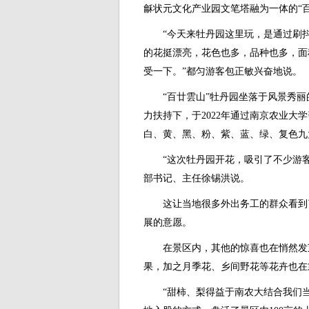
龢状元文化产业园文笔塔融为一体的“
“今天来牡丹园这里玩，是通过刷抖
的花挺漂亮，花色也多，品种也多，面
受一下。”都匀游客包正敏兴奋地说。
“百廿雲山”牡丹园坐落于风景秀丽
力扶持下，于2022年通过南京农业大
白、黄、黑、粉、紫、蓝、绿、复色九
“这次牡丹园开花，吸引了不少游客前
部书记、主任徐锡洪说。
这让当地很多外出务工的群众看到了
展的意愿。
在景区内，其他的惊喜也在悄然发芽
果，加之月季花、乡间野花等花卉也在
“甜柿、梨得益于南农大结合我们当