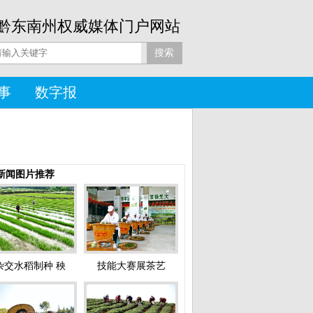
黔东南州权威媒体门户网站
事
数字报
新闻图片推荐
杂交水稻制种 秧
技能大赛展茶艺