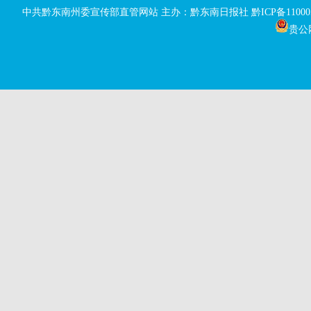
中共黔东南州委宣传部直管网站 主办：黔东南日报社
黔ICP备11000
贵公网