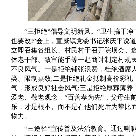
“三拒绝”倡导文明新风。“卫生搞干净
也要改!”会上，宣威镇党委书记张庆平说
立即召集各组长、村民村干召开院坝会。
休老干部、致富能手等一起商讨制定村规
不良风气。一是拒绝铺张浪费，杜绝酒席
类、限制桌数;二是拒绝礼金抵制高价彩礼
气，形成良好社会风气;三是拒绝厚葬薄养
爱老、敬老观念，“百善孝为先”，父母生
乐，才是根本。而不是在他们死后为攀比
物力。
“三途径”宣传普及法治教育。通过喇叭