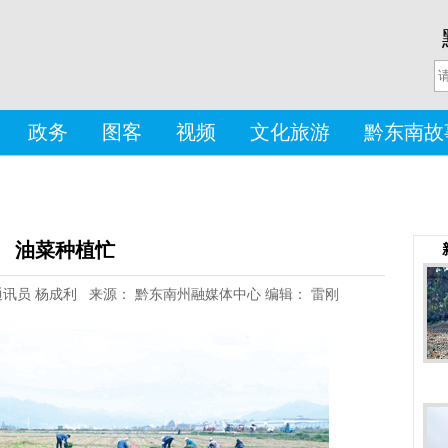
政务
图客
视频
文化旅游
黔东南故
油菜种植忙
者： 通讯员 杨成利 来源： 黔东南州融媒体中心 编辑： 雷刚