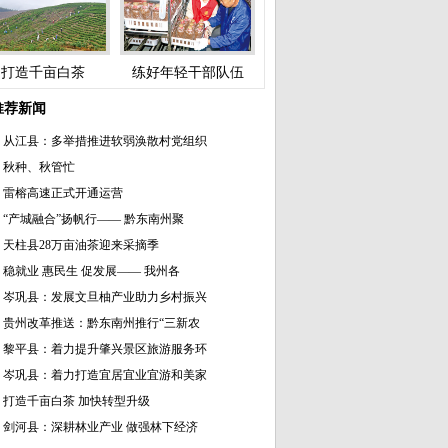
打造千亩白茶
练好年轻干部队伍
推荐新闻
从江县：多举措推进软弱涣散村党组织
秋种、秋管忙
雷榕高速正式开通运营
“产城融合”扬帆行—— 黔东南州聚
天柱县28万亩油茶迎来采摘季
稳就业 惠民生 促发展—— 我州各
岑巩县：发展文旦柚产业助力乡村振兴
贵州改革推送：黔东南州推行“三新农
黎平县：着力提升肇兴景区旅游服务环
岑巩县：着力打造宜居宜业宜游和美家
打造千亩白茶 加快转型升级
剑河县：深耕林业产业 做强林下经济