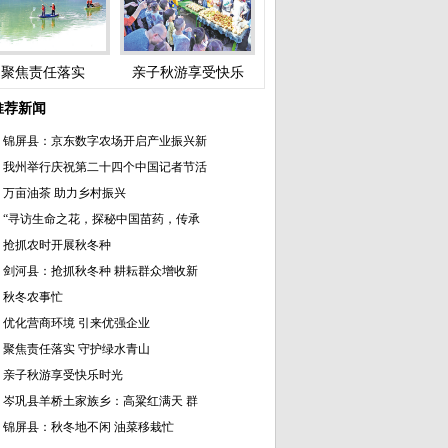
聚焦责任落实
亲子秋游享受快乐
推荐新闻
锦屏县：京东数字农场开启产业振兴新
我州举行庆祝第二十四个中国记者节活
万亩油茶 助力乡村振兴
“寻访生命之花，探秘中国苗药，传承
抢抓农时开展秋冬种
剑河县：抢抓秋冬种 耕耘群众增收新
秋冬农事忙
优化营商环境 引来优强企业
聚焦责任落实 守护绿水青山
亲子秋游享受快乐时光
岑巩县羊桥土家族乡：高粱红满天 群
锦屏县：秋冬地不闲 油菜移栽忙