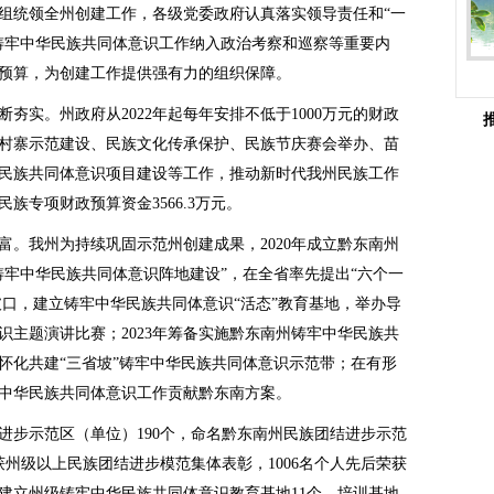
组统领全州创建工作，各级党委政府认真落实领导责任和“一
铸牢中华民族共同体意识工作纳入政治考察和巡察等重要内
预算，为创建工作提供强有力的组织保障。
夯实。州政府从2022年起每年安排不低于1000万元的财政
村寨示范建设、民族文化传承保护、民族节庆赛会举办、苗
民族共同体意识项目建设等工作，推动新时代我州民族工作
民族专项财政预算资金3566.3万元。
富。我州为持续巩固示范州创建成果，2020年成立黔东南州
“铸牢中华民族共同体意识阵地建设”，在全省率先提出“六个一
突破口，建立铸牢中华民族共同体意识“活态”教育基地，举办导
识主题演讲比赛；2023年筹备实施黔东南州铸牢中华民族共
怀化共建“三省坡”铸牢中华民族共同体意识示范带；在有形
中华民族共同体意识工作贡献黔东南方案。
进步示范区（单位）190个，命名黔东南州民族团结进步示范
荣获州级以上民族团结进步模范集体表彰，1006名个人先后荣获
建立州级铸牢中华民族共同体意识教育基地11个、培训基地