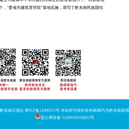
地4个，“委省共建凯里学院”落地实施，谱写了黔东南民族团结
：黔东南日报社
黔ICP备11000571号
本站所刊登的各种新闻均为黔东南新闻
贵公网安备 52260102556012号