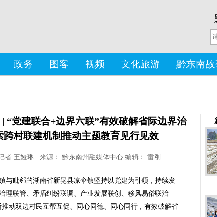
政务
图客
视频
文化旅游
黔东南故
 | “党建联合+边界六联”有效破解省际边界治
索跨村联建机制推动主题教育见行见效
者： 记者 王娅琳 来源： 黔东南州融媒体中心 编辑： 雷刚
镇与毗邻的湖南省新晃县凉伞镇坚持以党建为引领，持续发
治理联管、矛盾纠纷联调、产业发展联创、移风易俗联治
不断推动双边村民互帮互促、同心同德、同心同行，有效破解省