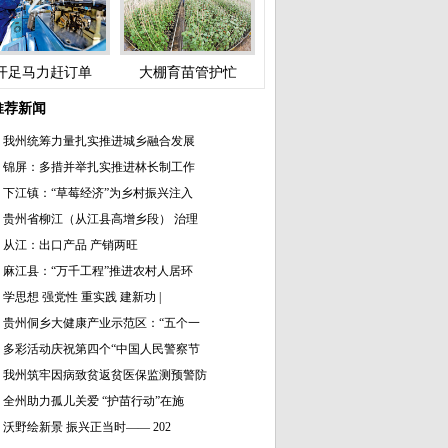
开足马力赶订单
大棚育苗管护忙
推荐新闻
我州统筹力量扎实推进城乡融合发展
锦屏：多措并举扎实推进林长制工作
下江镇：“草莓经济”为乡村振兴注入
贵州省柳江（从江县高增乡段） 治理
从江：出口产品 产销两旺
麻江县：“万千工程”推进农村人居环
学思想 强党性 重实践 建新功 |
贵州侗乡大健康产业示范区：“五个一
多彩活动庆祝第四个“中国人民警察节
我州筑牢因病致贫返贫医保监测预警防
全州助力孤儿关爱 “护苗行动”在施
沃野绘新景 振兴正当时—— 202