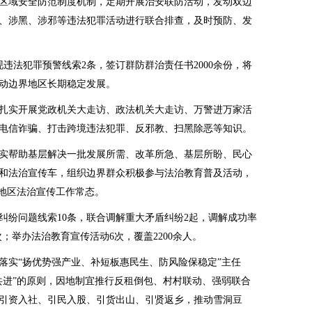
区域安全防范制度机制，定期开展治安联防活动，发动双边
、涉黑、涉邪等违法犯罪活动进行联合排查，及时预防、发
违法犯罪预警线索2条，签订群防群治责任书2000余份，将
动边界地区长期稳定发展。
扎实开展党政机关大走访、政法机关大走访、万警进万家活
电信诈骗、打击跨境违法犯罪、反邪教、扫黑除恶等知识。
实帮助基层解决一批发展所需、改革所急、基层所盼、民心
和法治宣传车，组织边界群众积极参与法治教育普及活动，
边地区法治宣传工作常态。
纠纷问题线索10条，联合调解重大矛盾纠纷2起，调解成功率
人次；举办法治教育宣传活动6次，覆盖2200余人。
落实“扬优势强产业、补短板惠民生、防风险保稳定”主任
共进”的原则，因地制宜推行反租倒包、村村联动、强弱联合
引资入社、引民入股、引货出山、引贤返乡，推动雪洞豆