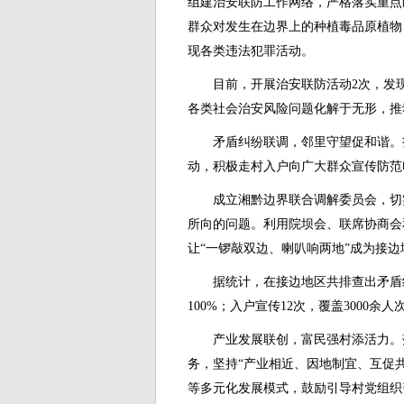
组建治安联防工作网络，严格落实重点
群众对发生在边界上的种植毒品原植物
现各类违法犯罪活动。
目前，开展治安联防活动2次，发现
各类社会治安风险问题化解于无形，推
矛盾纠纷联调，邻里守望促和谐。
动，积极走村入户向广大群众宣传防范
成立湘黔边界联合调解委员会，切
所向的问题。利用院坝会、联席协商会
让“一锣敲双边、喇叭响两地”成为接
据统计，在接边地区共排查出矛盾
100%；入户宣传12次，覆盖3000余
产业发展联创，富民强村添活力。
务，坚持“产业相近、因地制宜、互促
等多元化发展模式，鼓励引导村党组织