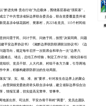
“黔进先锋·贵在行动”为总载体，围绕基层基础“强双基”，
成立了中共雪凉省际边界联合委员会，联合党委覆盖贵州省
晃县凉伞镇花园村、凳寨村，共223名党员、115个村民组
坚持问需于民、问计于民、问效于民，按照“决策同商、问题
创建平安边界协议书》《湘黔边界联防联调联治协议书》《边
问题导向，规定每年召开一次联席会和举办一次“边界六
问题难点、堵点，总结工作经验，制定工作计划，细化目标任
党组织、党员干部、人大代表、村组干各方力量，引导两地
作中来，积极构建群防群治的生动局面。
落实“深、实、细、准、效”要求，针对发生在边界上的聚众
，由雪洞镇党委政府牵头联合凉伞镇，建立省际边界综合治
享，情报互通，切实提高见警率、管事率。
派两地派出所、司法所、平安办骨干和村“两委”、党员志愿队