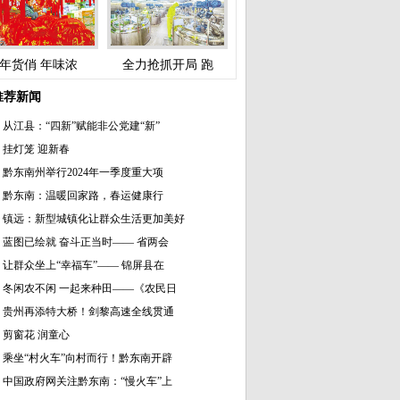
年货俏 年味浓
全力抢抓开局 跑
推荐新闻
从江县：“四新”赋能非公党建“新”
挂灯笼 迎新春
黔东南州举行2024年一季度重大项
黔东南：温暖回家路，春运健康行
镇远：新型城镇化让群众生活更加美好
蓝图已绘就 奋斗正当时—— 省两会
让群众坐上“幸福车”—— 锦屏县在
冬闲农不闲 一起来种田——《农民日
贵州再添特大桥！剑黎高速全线贯通
剪窗花 润童心
乘坐“村火车”向村而行！黔东南开辟
中国政府网关注黔东南：“慢火车”上