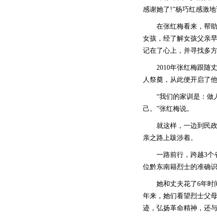
感谢她了!”杨巧红感激
在张红梅看来，帮助有
女孩，经了解女孩父亲
记在了心上，并寻找多
2010年张红梅跟随
人祭奠，从此便开启了
“我们的家训是：做人
己。”张红梅说。
就这样，一边到民政局
亲之路上跋涉着。
一路前行，跨越3个省区，
位黔东南籍烈士的准确
她和丈夫花了6年时间
年来，她们看望烈士父
迹，弘扬革命精神，还