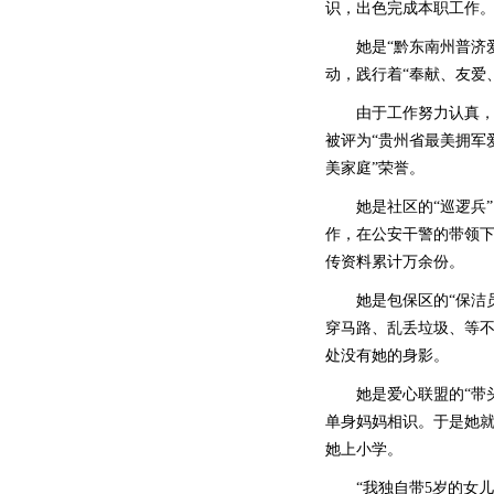
识，出色完成本职工作
她是“黔东南州普济爱
动，践行着“奉献、友爱
由于工作努力认真，曾被
被评为“贵州省最美拥军爱
美家庭”荣誉。
她是社区的“巡逻兵”。
作，在公安干警的带领
传资料累计万余份。
她是包保区的“保洁员
穿马路、乱丢垃圾、等
处没有她的身影。
她是爱心联盟的“带头
单身妈妈相识。于是她就
她上小学。
“我独自带5岁的女儿