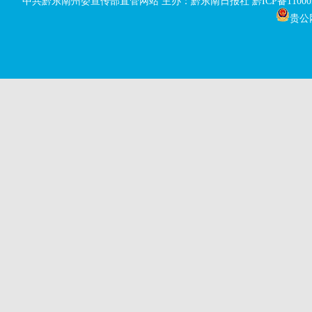
中共黔东南州委宣传部直管网站 主办：黔东南日报社
黔ICP备11000
贵公网