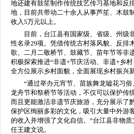
地还建有鼓笙制作传统技艺传习基地和反
地，目前共带动二十余人从事芦笙、木鼓
收入5万元以上。
目前，台江县有国家级、省级、州级非
性名录29项。凭借传统古村落风貌、反排
歌、二月二敬桥节、鼓藏节、苗年节等非
积极探索推进“非遗+节庆活动、非遗+乡村
全方位展示乡村面貌，全面展现乡村振兴
“通过举办元宵节、苗族舞龙嘘花习俗
龙舟节和祭桥节等活动，不仅可以保护传
而且更能激活非遗节庆旅游，充分展示了
保护区绚丽多彩的文化，吸引大量中外游
的收入并增强了文化自信。”台江县非物质
任王建文说。