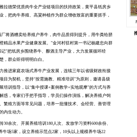
雅拉德荣优质肉牛全产业链项目的扶持政策，黄平县纸房乡
业，把肉牛养殖、高粱种植作为群众增收致富的重要抓手，
厂将酒糟卖给养殖户养牛，肉牛品质得到提升，用牛粪给脐
橙精品水果产业健康发展。”金河村驻村第一书记杨建忠向群
书记”把纸房乡围绕养牛、酿酒主导产业，大力发展循环经
楚，群众听得明明白白。
推进家庭农场式养牛产业发展，连续三年以省级财政衔接
项目为契机，坚持“按需施教、精准培训”为原则，邀请县级
展培训指导，以“集中授课+案例教学+实地观摩”的方式与养
解惑，专家们手把手指导，学员们操作演练，解决养殖户饲
、繁殖方面等常见问题，培养一批懂技术、会经营、善管理
的内生动力。
0余次、开展养殖培训180人次、发放学习资料600余份、
养牛场5家，设立养殖示范点2家，10头以上规模养牛场22