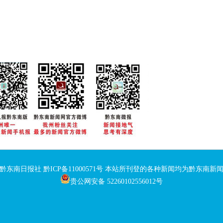
：黔东南日报社
黔ICP备11000571号
本站所刊登的各种新闻均为黔东南新闻
贵公网安备 52260102556012号