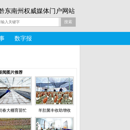
黔东南州权威媒体门户网站
事
数字报
新闻图片推荐
初春大棚育苗忙
羊肚菌丰收助增收