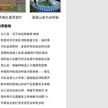
早春红薯育苗忙
潺潺山泉为乡村振
推荐新闻
台江县：百万农机闹春耕 粮食
凯里经济开发区消防救援大队：临时查
天柱县高野村：多措并举绘就乡村治理
蓝图绘就催人奋进 砥砺前行抓好落实
我州奋力在数字经济发展中抢新机出新
雷山县：辣椒种植进入大规模育苗期
村规民约绘就乡村振兴新画卷——瓮址
天柱县第七小学第二届校园足球联赛开
黔东南州苗侗山珍农产品质量安全承检
从江县综合执法局：伸援手渡难关 传
我州举行志愿服务义务植树活动暨“小
丹寨县全面打造宜居宜业和美乡村