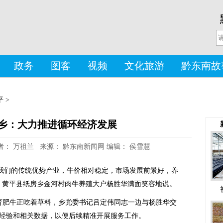
政务
图客
视频
文化旅游
黔东南故
平
>
乡：大力推进循环经济发展
7 作者： 万祖兰 来源： 黔东南新闻网 编辑： 侯雪慧
是我们的传统优势产业，牛价相对稳定，市场发展前景好，养
，黄平县纸房乡金河村肉牛养殖大户杨胜华满面笑容地说。
育肥牛正吃着草料，乡党委书记吕定伟同志一边与杨胜华交
经验和相关数据，以便后续精准开展服务工作。