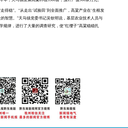
得稳”。“从走出‘试验田’到全面推广，高粱产业在‘生根发
众的智慧。”天马镇党委书记吴钦明说，基层农业技术人员与
学规律，进行了大量的调查研究，使“红缨子”高粱稳稳扎