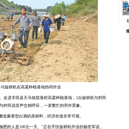
旋耕机在高粱种植基地协同作业
走进岑巩县天马镇苗落村高粱种植基地，2台旋耕机与村民
与村民说笑声交相呼应，一派繁忙的劳作景象。
酿造酱香型白酒的原材料，经济价值非常可观。
肥的人是100元一天。”正在手扶旋耕机作业的杨世军说，