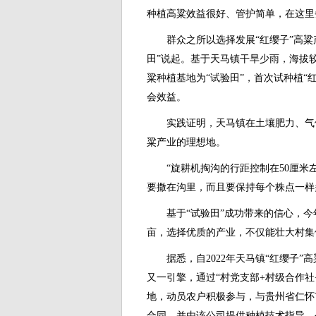
种植高粱效益很好、管护简单，在这里
群众之所以选择发展“红缨子”高粱产业
田”说起。基于天马镇干旱少雨，海拔较
粱种植基地为“试验田”，首次试种植“
会效益。
实践证明，天马镇在土壤肥力、气候
粱产业的理想地。
“旋耕机掏沟的行距控制在50厘米左
要撒在沟里，而且要保持每个株点一样
基于“试验田”成功带来的信心，今年苗
亩，选择优质的产业，不仅能壮大村集
据悉，自2022年天马镇“红缨子”
又一引擎，通过“村党支部+村级合作社
地，动员农户积极参与，与贵州省仁怀
合同，并由该公司提供种植技术指导。今