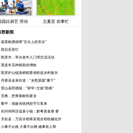
校园比厨艺 劳动
立夏至 农事忙
推荐新闻
蔬菜检测保障“舌尖上的安全”
雨后采茶忙
凯里市：举办老年人门球交流活动
黑皮冬瓜种植助农增收
凯里炉山镇洛棉稻香渔歌促乡村振兴
丹寨县金泉街道：“乡愁菜园”播下“
雷山县郎德镇：“研学+文旅”助推“
支教，把青春献给家乡
黎平：侗族传统摔跤节引客来
剑河仰阿莎温泉小镇：黔粤美食赛 赛
天柱县：万亩水稻将实现全程机械化作
小事不出格 大事不出网 难事有人帮