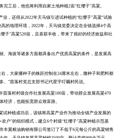
务完工后，他也将利用自家土地种植2亩“红缨子”高粱。
，还得从2022年天马镇引进试种植的“红缨子”高粱“试验
高的地理环境，2022年，天马镇党委决定在全镇选择4个高
红缨子”高粱520亩，且喜获丰收，带来了很好的经济效益和社
、海拔等诸多方面都具备出产优质高粱的条件，是发展高
右，大家播种子的株距控制在24厘米左右，撒种子和肥料都
多。”苗落村党总支部书记代星宇叮嘱村民说。
落村村级合作社发展高粱100亩，带动群众发展高粱470
体经济，也能拓宽群众致富路。
高粱试种植成功后，该镇将高粱产业作为推动全镇产业发展的
+农户”的组织模式，建立6个村级“红缨子”高粱种植示范基
市丰翼粮油购销有限公司签订了不低于6元每公斤的高粱销售
年，天马镇发展高粱种植3500亩，预计产值900余万元。