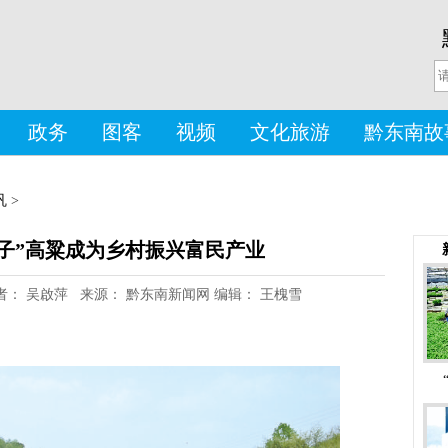
政务
图客
视频
文化旅游
黔东南故
巩
>
子”高粱成为乡村振兴富民产业
1 作者： 吴啟萍 来源： 黔东南新闻网 编辑： 王槐雪