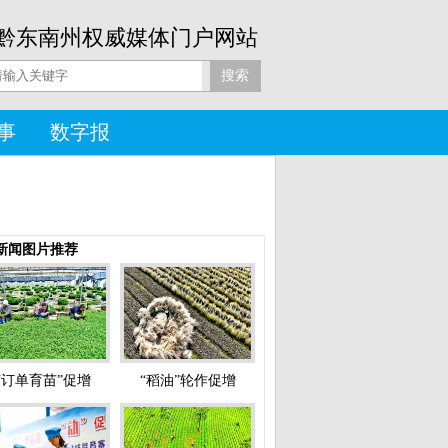
黔东南州权威媒体门户网站
事
数字报
新闻图片推荐
“订单育苗”促增
“稻油”轮作促增