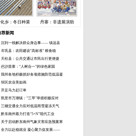
新化乡：冬日种菜
丹寨：非遗展演助
推荐新闻
沉到一线解决群众身边事—— 镇远县
岑巩县：农田建设“高标准” 粮食稳
天柱县：公共交通让市民出行更便捷
岜沙苗寨：“人树合一”的绿色家园
我州各地积极抓好各项措施防范低温凝
坝区农业美如画
开足马力赶订单
凯里市万潮镇：“三早”举措积极应对
三穗交通全力应对低温雨雪凝冻天气
黔东南州着力打造“5+N”现代工业
关于启动黔东南州气象灾害应急预案寒
全力以赴稳就业 凝心聚力促发展——