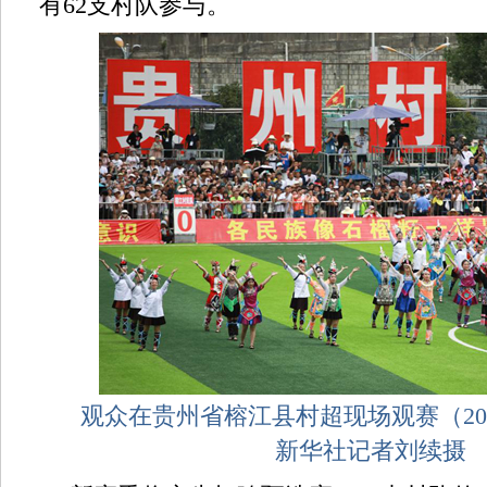
有62支村队参与。
观众在贵州省榕江县村超现场观赛（202
新华社记者刘续摄