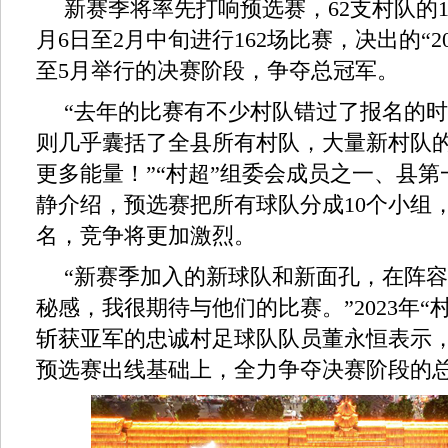
新赛季将率先打响预选赛，62支村队的1
月6日至2月中旬进行162场比赛，决出的“2
至5月举行的决赛阶段，争夺总冠军。
“去年的比赛有不少村队错过了报名的
则几乎囊括了全县所有村队，大量新村队
更多能量！”“村超”组委会成员之一、县
静介绍，预选赛把所有球队分成10个小组
名，竞争将更加激烈。
“新赛季加入的新球队和新面孔，在阵
秘感，我很期待与他们的比赛。”2023年“
斩获亚军的忠诚村足球队队员董永恒表示
预选赛出线基础上，全力争夺决赛阶段的