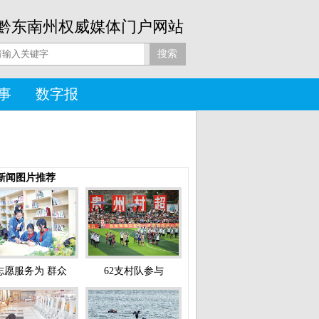
黔东南州权威媒体门户网站
事
数字报
新闻图片推荐
志愿服务为 群众
62支村队参与