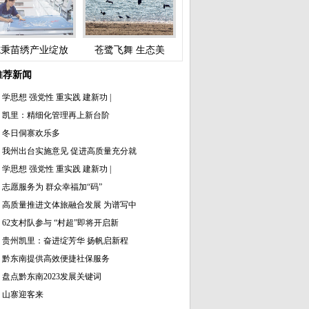
施秉苗绣产业绽放
苍鹭飞舞 生态美
推荐新闻
学思想 强党性 重实践 建新功 |
凯里：精细化管理再上新台阶
冬日侗寨欢乐多
我州出台实施意见 促进高质量充分就
学思想 强党性 重实践 建新功 |
志愿服务为 群众幸福加“码”
高质量推进文体旅融合发展 为谱写中
62支村队参与 “村超”即将开启新
贵州凯里：奋进绽芳华 扬帆启新程
黔东南提供高效便捷社保服务
盘点黔东南2023发展关键词
山寨迎客来