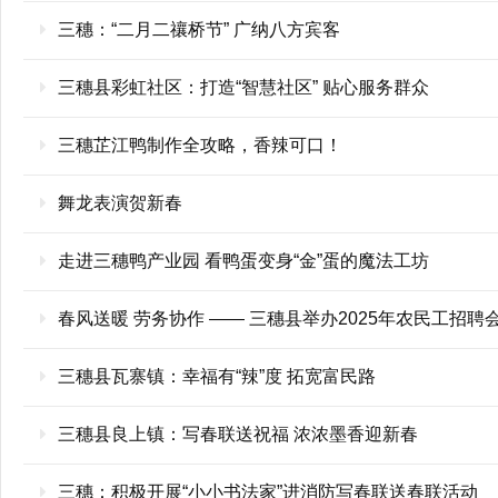
三穗：“二月二禳桥节” 广纳八方宾客
三穗县彩虹社区：打造“智慧社区” 贴心服务群众
三穗芷江鸭制作全攻略，香辣可口！
舞龙表演贺新春
走进三穗鸭产业园 看鸭蛋变身“金”蛋的魔法工坊
春风送暖 劳务协作 —— 三穗县举办2025年农民工招聘
三穗县瓦寨镇：幸福有“辣”度 拓宽富民路
三穗县良上镇：写春联送祝福 浓浓墨香迎新春
三穗：积极开展“小小书法家”进消防写春联送春联活动