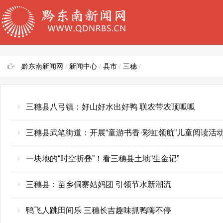
黔东南新闻网
/
新闻中心
/
县市
/
三穗
/
三穗县八弓镇：好山好水出好鸭 联农带农顶呱呱
三穗县武笔街道：开展“童游书香·彩虹领航”儿童阅读活
一块地的“时空折叠”！看三穗县土地“生金记”
三穗县：苗乡侗寨姑妈团 引领节水新潮流
鸭飞人跳田间乐 三穗长吉趣味抓鸭嗨不停