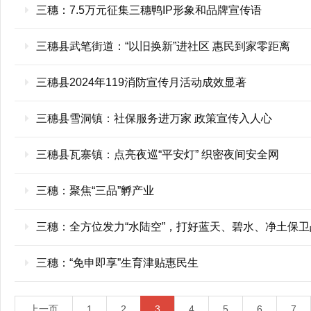
三穗：7.5万元征集三穗鸭IP形象和品牌宣传语
三穗县武笔街道：“以旧换新”进社区 惠民到家零距离
三穗县2024年119消防宣传月活动成效显著
三穗县雪洞镇：社保服务进万家 政策宣传入人心
三穗县瓦寨镇：点亮夜巡“平安灯” 织密夜间安全网
三穗：聚焦“三品”孵产业
三穗：全方位发力“水陆空”，打好蓝天、碧水、净土保卫
三穗：“免申即享”生育津贴惠民生
上一页
1
2
3
4
5
6
7