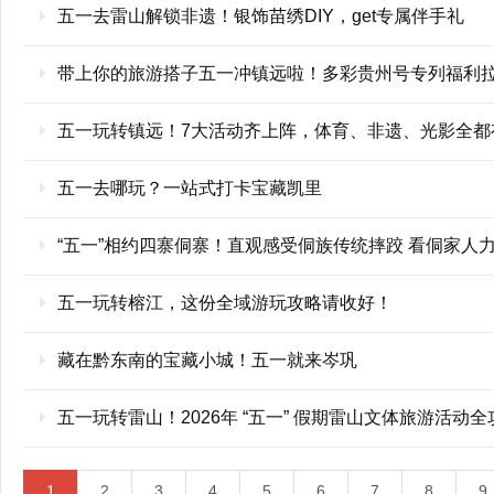
五一去雷山解锁非遗！银饰苗绣DIY，get专属伴手礼
带上你的旅游搭子五一冲镇远啦！多彩贵州号专列福利
五一玩转镇远！7大活动齐上阵，体育、非遗、光影全都
五一去哪玩？一站式打卡宝藏凯里
“五一”相约四寨侗寨！直观感受侗族传统摔跤 看侗家人
五一玩转榕江，这份全域游玩攻略请收好！
藏在黔东南的宝藏小城！五一就来岑巩
五一玩转雷山！2026年 “五一” 假期雷山文体旅游活动
1
2
3
4
5
6
7
8
9