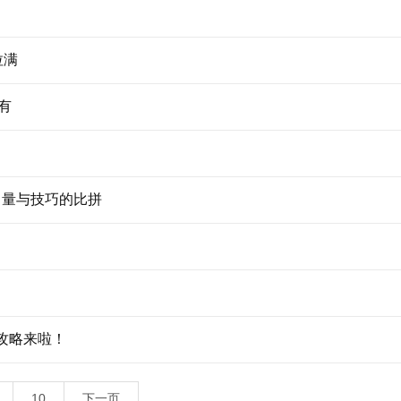
拉满
有
力量与技巧的比拼
全攻略来啦！
10
下一页