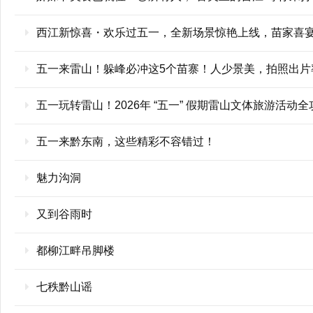
西江新惊喜・欢乐过五一，全新场景惊艳上线，苗家喜
五一来雷山！躲峰必冲这5个苗寨！人少景美，拍照出片率
五一玩转雷山！2026年 “五一” 假期雷山文体旅游活动
五一来黔东南，这些精彩不容错过！
魅力沟洞
又到谷雨时
都柳江畔吊脚楼
七秩黔山谣