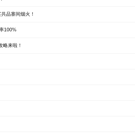
宴共品寨间烟火！
100%
全攻略来啦！