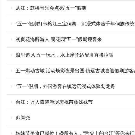
从江：鼓楼音乐会点亮“五一”假期
“五一”假期打卡榕江三宝侗寨，沉浸式体验千年侗族传统
初夏花海醉游人 菊花园“五一”假期迎客来
浪里追风 五一玩水，水上摩托适配度直接拉满
五一燃动古城 活动焕彩夜景出圈 镇远古城喜迎假期游客
“五一”假期，外国游客在镇远沉浸式体验划龙舟
台江：万人盛装游演庆祝苗族姊妹节
仰脚尧
姊妹节美食已就位！@所有人，“舌尖上的台江”等你来打