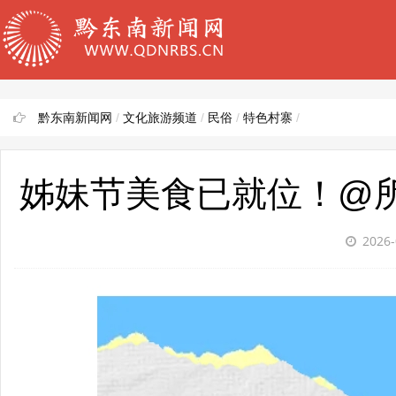
黔东南新闻网
/
文化旅游频道
/
民俗
/
特色村寨
/
姊妹节美食已就位！@所
2026-