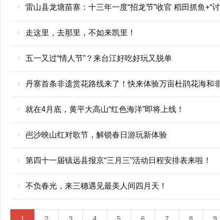
雷山县龙塘苗寨：十三年一度“招龙节”收官 稻田抓鱼+“
走这里，去那里，不如来凯里！
五一又过“情人节”？来台江好吃好玩又脱单
丹寨首条非遗赏花路线来了！快来体验万亩杜鹃花海和
就在4月底，黄平大高山“红色海洋”即将上线！
岜沙映山红对歌节，解锁春日游玩新体验
第四十一届镇远县报京“三月三”活动日程安排表来啦！
不负春光，来三穗遇见最美人间四月天！
1
2
3
4
5
6
7
8
9