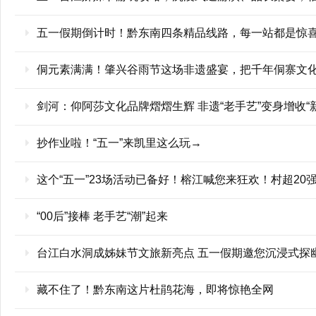
五一假期倒计时！黔东南四条精品线路，每一站都是惊
侗元素满满！肇兴谷雨节这场非遗盛宴，把千年侗寨文
剑河：仰阿莎文化品牌熠熠生辉 非遗“老手艺”变身增收“
抄作业啦！“五一”来凯里这么玩→
这个“五一”23场活动已备好！榕江喊您来狂欢！村超2
“00后”接棒 老手艺“潮”起来
台江白水洞成姊妹节文旅新亮点 五一假期邀您沉浸式探
藏不住了！黔东南这片杜鹃花海，即将惊艳全网