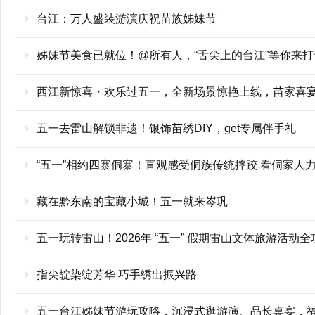
台江：万人盛装游演庆祝苗族姊妹节
姊妹节美食已就位！@所有人，“舌尖上的台江”等你来打
西江新惊喜・欢乐过五一，全新场景惊艳上线，苗家喜
五一去雷山解锁非遗！银饰苗绣DIY，get专属伴手礼
“五一”相约四寨侗寨！直观感受侗族传统摔跤 看侗家人
藏在黔东南的宝藏小城！五一就来岑巩
五一玩转雷山！2026年 “五一” 假期雷山文体旅游活动
指尖靛染绽芳华 巧手绣出振兴路
五一台江姊妹节游玩攻略，沉浸式逛游演、品长桌宴，