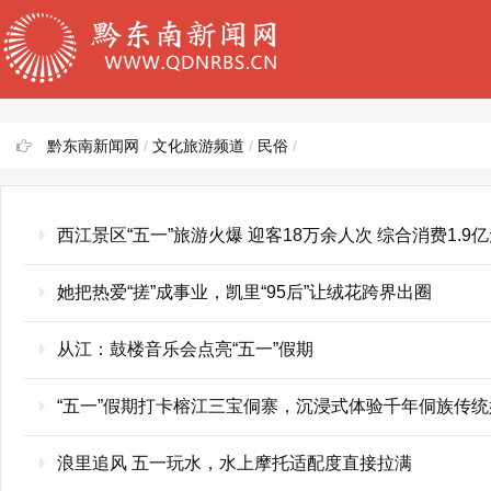
黔东南新闻网
/
文化旅游频道
/
民俗
/
西江景区“五一”旅游火爆 迎客18万余人次 综合消费1.9
她把热爱“搓”成事业，凯里“95后”让绒花跨界出圈
从江：鼓楼音乐会点亮“五一”假期
“五一”假期打卡榕江三宝侗寨，沉浸式体验千年侗族传统
浪里追风 五一玩水，水上摩托适配度直接拉满