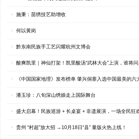
施秉：苗绣技艺助增收
何以黄岗
黔东南民族手工艺闪耀杭州文博会
酸爽凯里｜神仙打架！凯里酸汤“武林大会”上演，谁将问
《中国国家地理》发布榜单 肇兴侗寨入选中国最美的六
潘玉珍：八旬深山绣娘走上国际舞台
盛大启幕！民族巡游 + 长桌宴 + 非遗展演，一场全民
贵州 “村超”放大招 →10月18日“县” 量版火热上线！