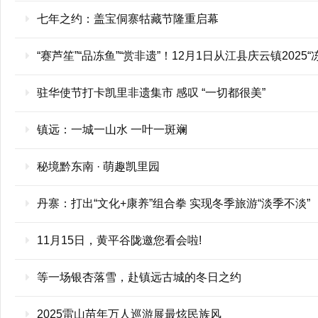
七年之约：盖宝侗寨牯藏节隆重启幕
“赛芦笙”“品冻鱼”“赏非遗”！12月1日从江县庆云镇202
驻华使节打卡凯里非遗集市 感叹 “一切都很美”
镇远：一城一山水 一叶一斑斓
秘境黔东南 · 萌趣凯里园
丹寨：打出“文化+康养”组合拳 实现冬季旅游“淡季不淡”
11月15日，黄平谷陇邀您看会啦!
等一场银杏落雪，赴镇远古城的冬日之约
2025雷山苗年万人巡游展最炫民族风