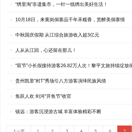
“绣里淘”非遗集市，一针一线绣出美好生活！
10月18日，来黄岗侗寨品千年禾糯香，赏醉美侗寨情
中秋国庆假期 从江综合旅游收入超3亿元
人从从江回，心还留在那儿！
“双节”小长假接待游客26.82万人次！黎平文旅持续绽放
贵州凯里“村T”秀场引八方游客演绎民族风情
鱼跃人欢 剑河“开鱼节”收官
镇远：游客沉浸游古城 丰富体验精彩不断
上一页
1
2
3
4
5
6
7