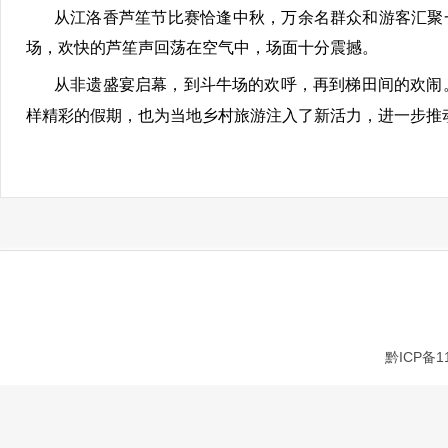
从江洛香芦笙节比赛恰逢中秋，万余名群众和游客汇聚
场，欢快的芦笙声回荡在空气中，场面十分震撼。
从非遗盛宴启幕，到斗牛场的欢呼，再到梯田间的欢闹
样精彩的假期，也为当地乡村旅游注入了新活力，进一步推
黔ICP备1