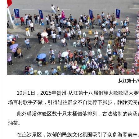
从江第十
10
月
1
日，
2025
年贵州·从江第十八届侗族大歌歌唱大
场百村歌手齐聚，引得过往群众不自觉停下脚步，静静
沉浸
此外瑶浴体验区数十只木桶错落排列，古法熬制的药汤
油茶。
在岜沙景区，浓郁的民族文化氛围吸引了众多游客前来