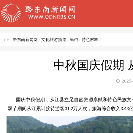
黔东南新闻网
/
文化旅游频道
/
民俗
/
特色村寨
/
中秋国庆假期 
2025-
国庆中秋假期，从江县立足自然资源禀赋和特色民族文
双节期间从江累计接待游客
万人次，旅游综合收入
31.2
3.43