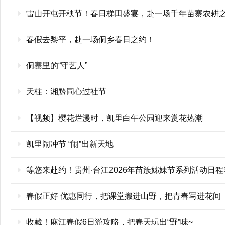
雷山开屯开秧节！春日梯田盛宴，赴一场千年苗寨农耕
春假去黎平，赴一场侗乡春日之约！
侗寨里的“守艺人”
天柱：湘黔同心过社节
【视频】樱花烂漫时，凯里白午公园迎来赏花热潮
凯里闹冲节 “闹”出新天地
等您来赴约！贵州·台江2026年苗族姊妹节系列活动日
春假正好 优惠同行，把课堂搬进山野，把青春写进花间
收藏！麻江春假6日游攻略，把春天玩出“野”味~