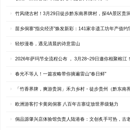
竹风绕古村！3月29日徒步黔东南界牌村，探4A景区贵
苗乡侗寨“指尖经济”焕发新彩：141家非遗工坊年产值约
轻纱漫卷，遇见清晨的诗意雷山
2026年萨玛节全流程公布 ， 3月28~29日邀你相聚榕江
春光不等人！一篇攻略带你摘遍雷山“春日鲜”
「竹香界牌，爽游贵洞」禾力乡村・徒步贵州（黔东南
欧洲游客打卡黄岗侗寨 八百年古寨绽放世界级魅力
侗品源肇兴店体验馆负责人陆港春：文创炙手可热，古