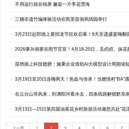
不用远行就在锦屏 邂逅一片李花雪海
三穗非遗竹编体验活动在凯里苗侗风情园举行
3月23日起郎德上寨招龙节狂欢启幕！9天非遗盛宴嗨翻
2026肇兴侗寨谷雨节官宣！4月18-20日，丢卣卣、抹
苗绣插上科技翅膀：施秉企业借助AI大模型设计周期缩短
3月19日至20日连嗨两天！热血与传承！当燃情村“BA”
在云台山等风来，到㵲阳河看水去，四条线路解锁黔东
3月13日—15日第四届油菜花乡村旅游活动邀您共赴“花
上一页
1
2
3
4
5
6
7