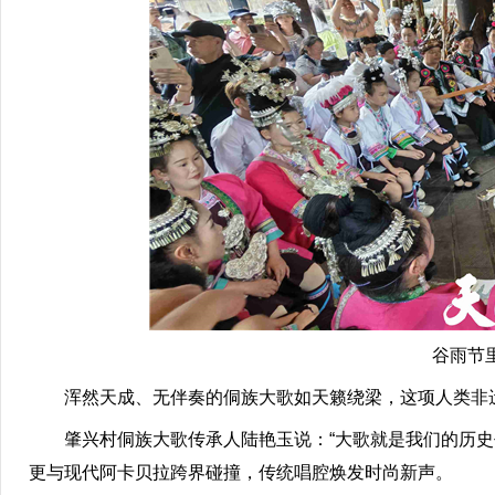
谷雨节
浑然天成、无伴奏的侗族大歌如天籁绕梁，这项人类非
肇兴村侗族大歌传承人陆艳玉说：“大歌就是我们的历史书
更与现代阿卡贝拉跨界碰撞，传统唱腔焕发时尚新声。