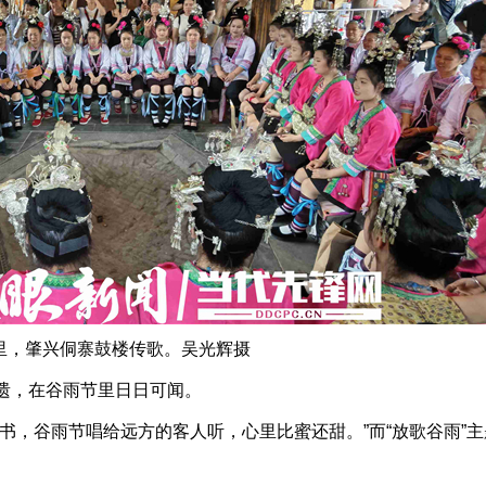
里，肇兴侗寨鼓楼传歌。吴光辉摄
遗，在谷雨节里日日可闻。
，谷雨节唱给远方的客人听，心里比蜜还甜。”而“放歌谷雨”主