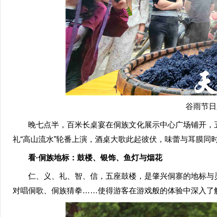
谷雨节日
晚七点半，百米长桌宴在侗族文化展示中心广场铺开，五
礼“高山流水”轮番上演，酒桌大歌此起彼伏，味蕾与耳膜同时
看·侗族地标：鼓楼、银饰、鱼灯与烟花
仁、义、礼、智、信，五座鼓楼，是肇兴侗寨的地标与灵魂
对唱侗歌、侗族猜拳……使得游客在游戏般的体验中深入了