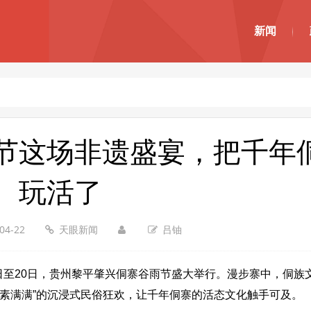
新闻
节这场非遗盛宴，把千年
玩活了
04-22
天眼新闻
吕铀
至20日，贵州黎平肇兴侗寨谷雨节盛大举行。漫步寨中，侗族
素满满”的沉浸式民俗狂欢，让千年侗寨的活态文化触手可及。