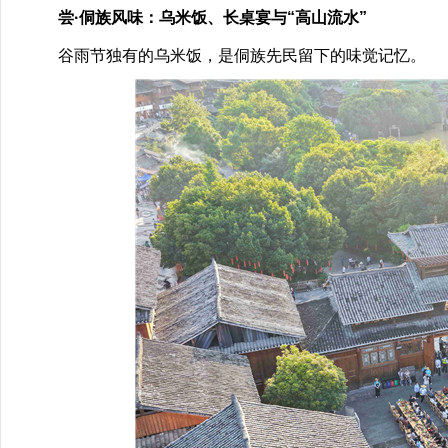
尝·侗族风味：乌米饭、长桌宴与“高山流水”
谷雨节独有的乌米饭，是侗族先民留下的味觉记忆。