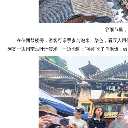
谷雨节里，
在信团鼓楼旁，游客可亲手参与泡米、染色，看匠人用传
阿婆一边用南烛叶汁浸米，一边念叨：“谷雨吃了乌米饭，蚊