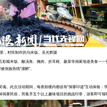
里，村民制作的乌米饭。吴光辉摄
彩糯米饭、酸汤鱼、腌肉、折耳根、蕨菜等侗家地道美食一一登
被侗族热情“灌醉”。
。此次活动期间，每座鼓楼内都设有“侗寨印迹”互动体验：
解侗寨民俗，而集齐五个以上趣味项目的挑战印章，游客即可领