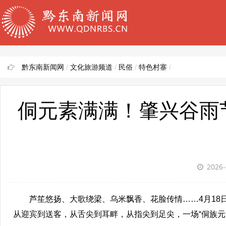
黔东南新闻网
/
文化旅游频道
/
民俗
/
特色村寨
/
侗元素满满！肇兴谷雨
2026-
芦笙悠扬、大歌绕梁、乌米飘香、花脸传情……4月18日
从迎宾到送客，从舌尖到耳畔，从指尖到足尖，一场“侗族元