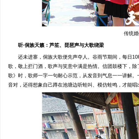
传统婚
听·侗族天籁：芦笙、琵琶声与大歌绕梁
还未进寨，侗族大歌便先声夺人。谷雨节期间，每日10时
歌，敬上拦门酒，歌声与笑意中满是热情。信团鼓楼下，除
歌》时，歌师一字一句耐心示范，从发音到气息一一讲解。
音对，还得想象自己蹲在池塘边听蛙叫、模仿蛙鸣，才能唱