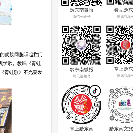
看见黔东
黔东南微报
腾讯视频
微信公众号
的侗族同胞唱起拦门
观学歌。教唱《青蛙
掌上黔东
黔东南微报
学《青蛙歌》不光要发
腾讯视频
腾讯视频号
掌上黔东南
黔东南文旅