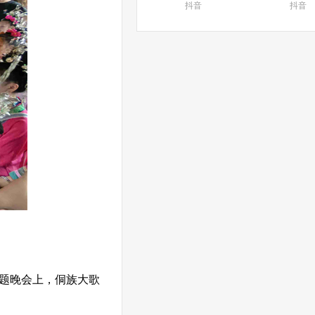
抖音
抖音
题晚会上，侗族大歌