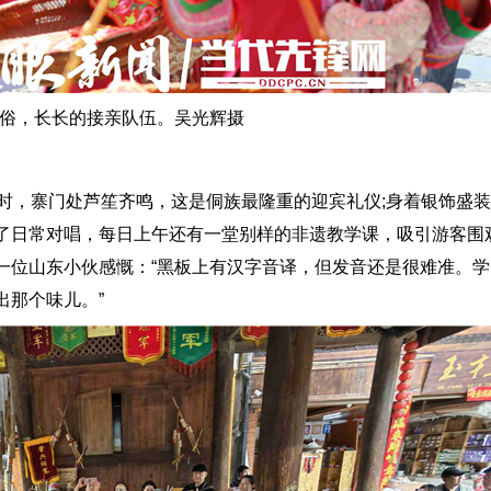
俗，长长的接亲队伍。吴光辉摄
，寨门处芦笙齐鸣，这是侗族最隆重的迎宾礼仪;身着银饰盛装
了日常对唱，每日上午还有一堂别样的非遗教学课，吸引游客围
一位山东小伙感慨：“黑板上有汉字音译，但发音还是很难准。
出那个味儿。”