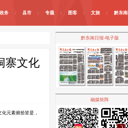
政务
县市
专题
图客
文旅
黔东南
黔东南日报-电子版
侗寨文化
融媒矩阵
文化元素俯拾皆是，