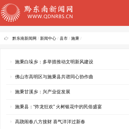
黔东南新闻网
/
新闻中心
/
县市
/
施秉
/
施秉白垛乡：多举措推动文明新风建设
佛山市高明区与施秉县共谱同心协作曲
施秉甘溪乡：兴产业促发展
施秉县：“炸龙狂欢” 火树银花中的民俗盛宴
高跷闹春八方接财 喜气洋洋过新春