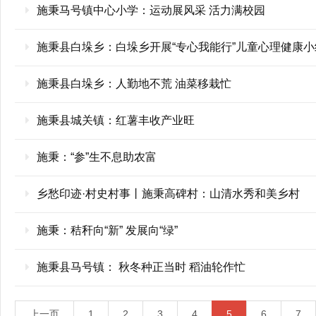
施秉马号镇中心小学：运动展风采 活力满校园
施秉县白垛乡：白垛乡开展“专心我能行”儿童心理健康
施秉县白垛乡：人勤地不荒 油菜移栽忙
施秉县城关镇：红薯丰收产业旺
施秉：“参”生不息助农富
乡愁印迹·村史村事丨施秉高碑村：山清水秀和美乡村
施秉：秸秆向“新” 发展向“绿”
施秉县马号镇： 秋冬种正当时 稻油轮作忙
上一页
1
2
3
4
5
6
7