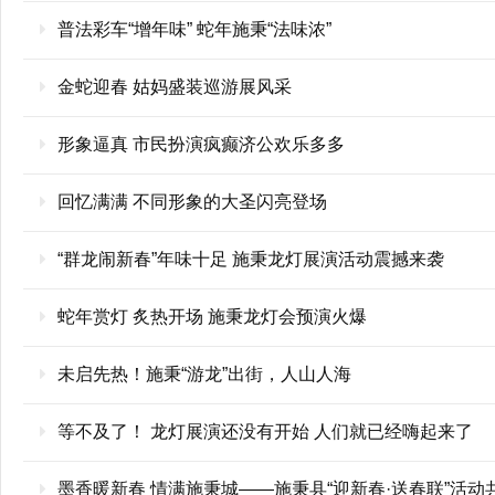
普法彩车“增年味” 蛇年施秉“法味浓”
金蛇迎春 姑妈盛装巡游展风采
形象逼真 市民扮演疯癫济公欢乐多多
回忆满满 不同形象的大圣闪亮登场
“群龙闹新春”年味十足 施秉龙灯展演活动震撼来袭
蛇年赏灯 炙热开场 施秉龙灯会预演火爆
未启先热！施秉“游龙”出街，人山人海
等不及了！ 龙灯展演还没有开始 人们就已经嗨起来了
墨香暖新春 情满施秉城——施秉县“迎新春·送春联”活动