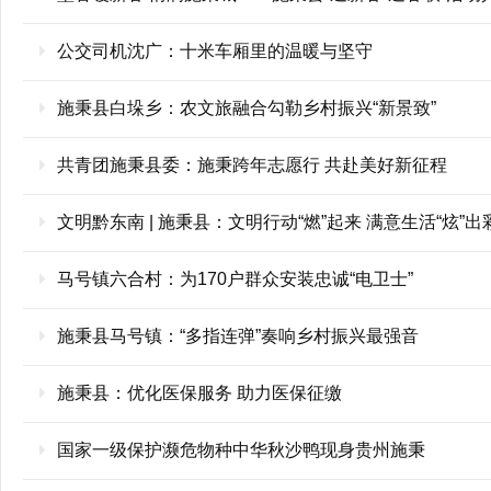
公交司机沈广：十米车厢里的温暖与坚守
施秉县白垛乡：农文旅融合勾勒乡村振兴“新景致”
共青团施秉县委：施秉跨年志愿行 共赴美好新征程
文明黔东南 | 施秉县：文明行动“燃”起来 满意生活“炫”出
马号镇六合村：为170户群众安装忠诚“电卫士”
施秉县马号镇：“多指连弹”奏响乡村振兴最强音
施秉县：优化医保服务 助力医保征缴
国家一级保护濒危物种中华秋沙鸭现身贵州施秉