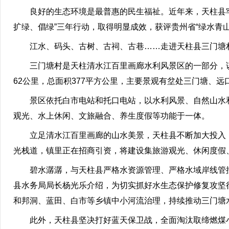
良好的生态环境是最普惠的民生福祉。近年来，天柱县牢
扩绿、倡绿”三年行动，取得明显成效，获评贵州省“绿水青
江水、码头、古树、古祠、古巷……走进天柱县三门塘
三门塘村是天柱清水江百里画廊水利风景区的一部分，
62公里，总面积377平方公里，主要景观有坌处三门塘、远
景区依托白市电站和托口电站，以水利风景、自然山水
观光、水上休闲、文旅融合、养生度假等功能于一体。
立足清水江百里画廊的山水美景，天柱县不断加大投入，
光栈道，镇里正在招商引资，将建设集旅游观光、休闲度假
碧水潺潺，与天柱县严格水资源管理、严格水域岸线管
县水务局局长杨光乐介绍，为切实抓好水生态保护修复攻坚行
和邦洞、蓝田、白市等乡镇中小河流治理，持续推动三门塘
此外，天柱县坚决打好蓝天保卫战，全面淘汰取缔燃煤