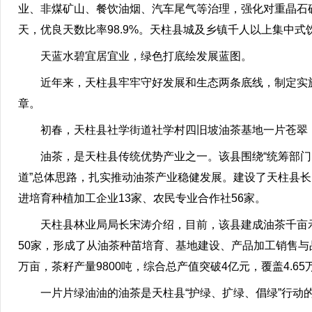
业、非煤矿山、餐饮油烟、汽车尾气等治理，强化对重晶石矿
天，优良天数比率98.9%。天柱县城及乡镇千人以上集中式
天蓝水碧宜居宜业，绿色打底绘发展蓝图。
近年来，天柱县牢牢守好发展和生态两条底线，制定实施《
章。
初春，天柱县社学街道社学村四旧坡油茶基地一片苍翠
油茶，是天柱县传统优势产业之一。该县围绕“统筹部
道”总体思路，扎实推动油茶产业稳健发展。建设了天柱县
进培育种植加工企业13家、农民专业合作社56家。
天柱县林业局局长宋涛介绍，目前，该县建成油茶千亩示
50家，形成了从油茶种苗培育、基地建设、产品加工销售与品牌
万亩，茶籽产量9800吨，综合总产值突破4亿元，覆盖4.6
一片片绿油油的油茶是天柱县“护绿、扩绿、倡绿”行动的