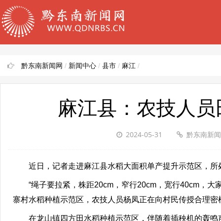
黔东南新闻网
/
新闻中心
/
县市
/
麻江
/
麻江县：农技人员田
2024-05-31
黔东南新
近日，记者走进麻江县水稻大面积单产提升示范区，所处
“绳子要拉紧，株距20cm，窄行20cm，宽行40cm，
寨村水稻种植示范区，农技人员杨凤正在向村民传授合理密
在龙山镇四方田水稻种植示范区，伴随着插秧机的轰鸣声