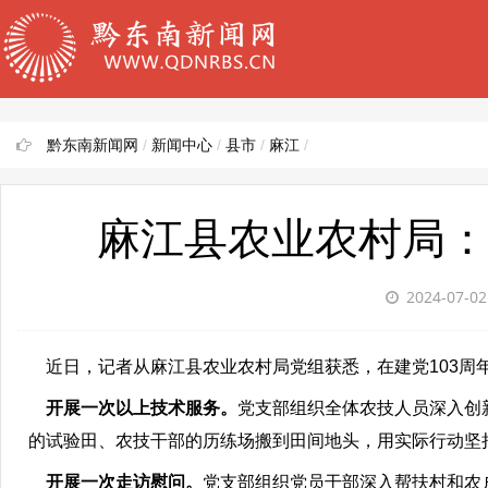
黔东南新闻网
/
新闻中心
/
县市
/
麻江
/
麻江县农业农村局：“
2024-07-0
近日，记者从麻江县农业农村局党组获悉，在建党103周年到
开展一次以上技术服务。
党支部组织全体农技人员深入创
的试验田、农技干部的历练场搬到田间地头，用实际行动坚持
开展一次走访慰问。
党支部组织党员干部深入帮扶村和农