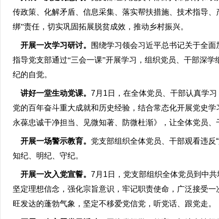
传政策、化解矛盾、信息采集、落实帮扶措施、技术指导、
绑”责任，切实巩固拓展脱贫成效，推动乡村振兴。
开展一次学习研讨。
围绕学习领会习近平总书记关于全面
指导党支部通过“三会一课”开展学习，组织党员、干部深
纪的自觉。
讲好一堂生动党课。
7月1日，在全体党员、干部认真学
党的百年奋斗重大成就和历史经验，结合常态化开展党史学
永葆忠诚干净担当、见微知著、防微杜渐》，
让全体党员、
开展一场警示教育。
党支部组织全体党员、干部观看违反“
知纪、明纪、守纪。
开展一次入党宣誓。
7月1日，党支部组织全体党员到中
坚定理想信念，强化宗旨意识，牢记职责使命，广泛接受一
旺发达的蓬勃气象，坚定不移爱党信党，听党话、跟党走。