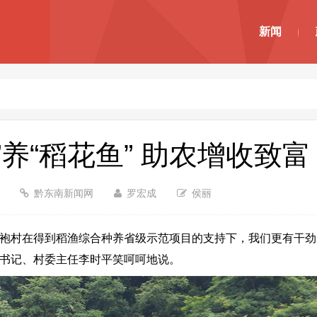
新闻
”养“稻花鱼” 助农增收致富
0
黔东南新闻网
罗宏成
侯丽
袍村在得到稻渔综合种养省级示范项目的支持下，我们更有干劲
部书记、村委主任李时平笑呵呵地说。