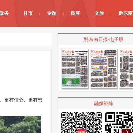
政务
县市
专题
图客
文旅
黔东南
黔东南日报-电子版
、更有信心、更有想
融媒矩阵