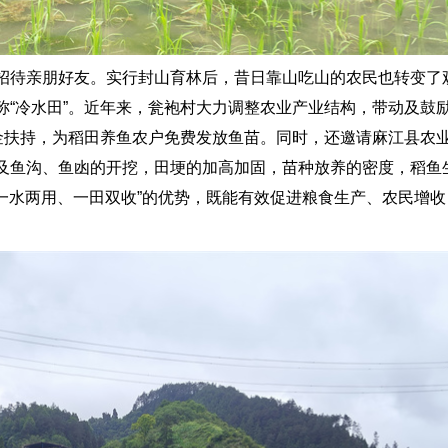
待亲朋好友。实行封山育林后，昔日靠山吃山的农民也转变了
称“冷水田”。近年来，瓮袍村大力调整农业产业结构，带动及鼓
资金扶持，为稻田养鱼农户免费发放鱼苗。同时，还邀请麻江县农
及鱼沟、鱼凼的开挖，田埂的加高加固，苗种放养的密度，稻鱼
“一水两用、一田双收”的优势，既能有效促进粮食生产、农民增