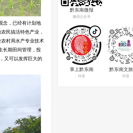
黔东南微报
微信公众号
观念，已经有计划地
励农民搞活特色产业，
业农村局水产专业技术
生长期田间管理，投
收，又可以发挥巨大的
掌上黔东南
黔东南文旅
抖音
抖音