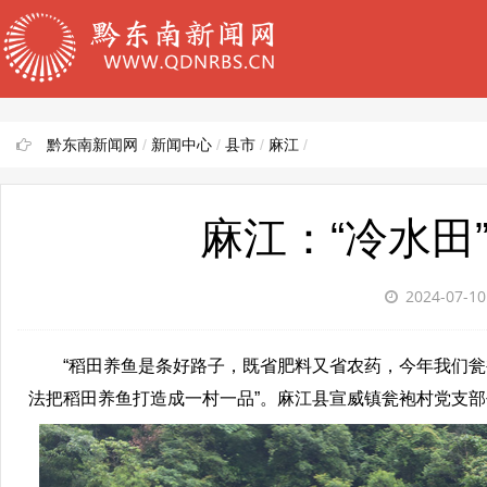
黔东南新闻网
/
新闻中心
/
县市
/
麻江
/
麻江：“冷水田
2024-07-1
“稻田养鱼是条好路子，既省肥料又省农药，今年我们瓮
法把稻田养鱼打造成一村一品”。麻江县宣威镇瓮袍村党支