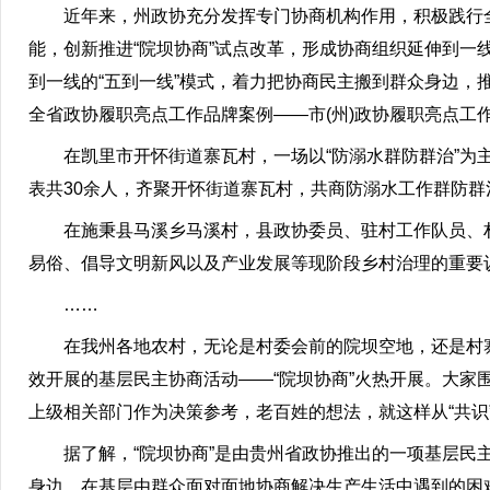
近年来，州政协充分发挥专门协商机构作用，积极践行全
能，创新推进“院坝协商”试点改革，形成协商组织延伸到
到一线的“五到一线”模式，着力把协商民主搬到群众身边，
全省政协履职亮点工作品牌案例——市(州)政协履职亮点工作十
在凯里市开怀街道寨瓦村，一场以“防溺水群防群治”为主题
表共30余人，齐聚开怀街道寨瓦村，共商防溺水工作群防群
在施秉县马溪乡马溪村，县政协委员、驻村工作队员、村“
易俗、倡导文明新风以及产业发展等现阶段乡村治理的重要
……
在我州各地农村，无论是村委会前的院坝空地，还是村寨
效开展的基层民主协商活动——“院坝协商”火热开展。大家围
上级相关部门作为决策参考，老百姓的想法，就这样从“共识”
据了解，“院坝协商”是由贵州省政协推出的一项基层民主
身边，在基层由群众面对面地协商解决生产生活中遇到的困难