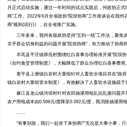
月正式启动实施，通过一年时间的试点实践后，州政协正式印
商”工作。2022年6月全省政协“院坝协商”工作座谈会在我
商”规则(试行)》，在全省推广实施。
三年多来，我州各级政协坚持“五到一线”工作法，聚焦农
关乎群众切身利益的问题开展“院坝协商”，有力推动了协商
岑巩县平庄镇师兆村围绕红白喜事办理标准开展“院坝协商
《合约食堂管理制度》，大幅降低了群众办理红白喜事费用
黄平县上塘镇白岩村大寨组针对人畜饮水项目存在“政府管
镇白岩村大寨组管水制度》，有效解决了人畜饮水设施疏于
麻江县龙山镇河坝村针对农田抽灌用电乱拉乱接问题开展“
农户用电成本由0.586元/度降至0.392元/度，既消除抽
……
“有事别急，我们一起坐下来协商!”“无论是大事小事，只