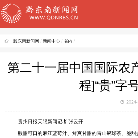
黔东南新闻网
/
新闻中心
/
省内
/
第二十一届中国国际农产
程]“贵”
2024-
贵州日报天眼新闻记者 张云开
酸甜可口的麻江蓝莓汁、鲜爽甘甜的雷山银球茶、脆甜多