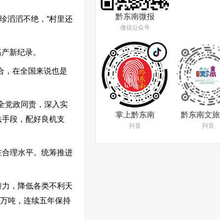
黔东南微报
珍滔滔不绝，“村里还
微信公众号
高产新纪录。
结合，在全国来说也是
全党政同责，深入实
掌上黔东南
黔东南文旅
法手段，配好良机支
抖音
抖音
在合理水平。统筹推进
潜力，降低各类不利天
.1万吨，连续五年保持