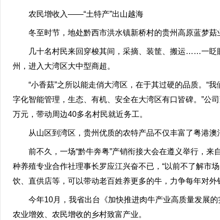
农民增收入——“土特产”出山越海
冬至时节，地处黔西市洪水镇新桥村的贵州高原蓝梦菇
几十名村民来回穿梭其间，采摘、装筐、搬运……一眨眼
州，进入大湾区大中型商超。
“小香菇”之所以能走俏大湾区，在于其过硬的品质。“
字化智能管理，生态、有机、安全在大湾区有口皆碑。”公司董
万元，带动周边40多名村民就近务工。
从山区到湾区，贵州优质的农特产品不仅丰富了粤港澳消
前不久，一场“黔牛奔粤”产销衔接大会在遵义举行，来
种养殖专业合作社理事长罗应江兴奋不已，“以前不了解市
饮、直供店等，可以带动老百姓养更多的牛，力争每年对外销
今年10月，我省出台《加快推进肉牛产业高质量发展的
农业增效、农民增收的乡村致富产业。