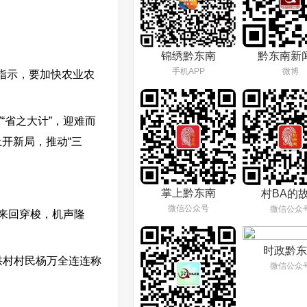
锦绣黔东南
黔东南新
手机APP
微博
要指示，要加快农业农
“省之大计”，迎难而
开新局，推动“三
掌上黔东南
村BA的
微信公众号
微信公众
来回穿梭，机声隆
时政黔东
拱村村民杨万全连连称
微信公众