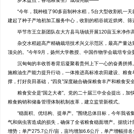
岁末盘点，各地粮食生产成绩亮眼——
“今年，我种植了90多亩制种水稻，5台大型收割机一
建起了种子产地初加工服务中心，收割的稻谷就近烘烤、筛
毕节市王立新团队在大方县马场镇开展120亩玉米净作高产
杂交水稻超高产精确栽培技术兴义示范区，最高产量达到1
顶尖的。”今年9月，扬州大学教授、中国作物学会栽培专
沉甸甸的丰收答卷背后凝聚着贵州上下一心的奋勇拼搏
施粮油生产能力提升行动，一体推进高标准农田建设、粮食
撑，打好良田基础，“四良”深度融合确保粮食丰产和粮食安
粮食安全是“国之大者”。党的二十届三中全会提出，
粮食购销和储备管理体制机制改革，建立监管新模式。
“稳面积、优结构、提单产。”围绕总体目标，今年我
气和病虫害造成的损失，确保了全省粮食稳面增产。据统计部门数
增势；单产275.7公斤/亩，亩均增加6.6公斤，单产增幅