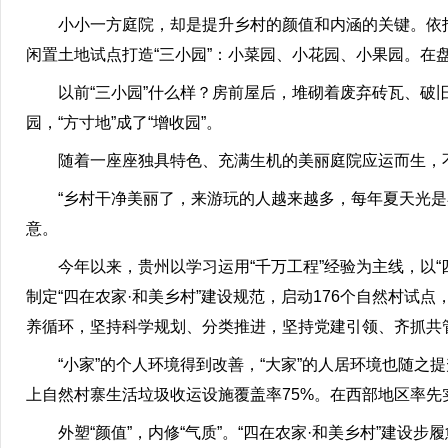
小小一方庭院，却是提升乡村的颜值和内涵的关键。依托
闲置土地试点打造“三小园”：小菜园、小花园、小果园。在
以前“三小园”什么样？房前屋后，堆砌着废弃砖瓦、破
园，“方寸地”成了“增收园”。
随着一座座独具特色、充满生机的美丽庭院应运而生，不
“乡村干净美丽了，来游玩的人越来越多，每年夏天光
意。
今年以来，贵州以学习运用“千万工程”经验为主线，以“
制定“四在农家·和美乡村”建设规范，启动176个自然村试
养循环，坚持科学规划、分类推进，坚持党建引领、齐抓共
“小家”的个人环境得到改善，“大家”的人居环境也随之提
上自然村寨生活垃圾收运设施覆盖率75%。在西部地区率先
外塑“颜值”，内修“气质”。“四在农家·和美乡村”建设步