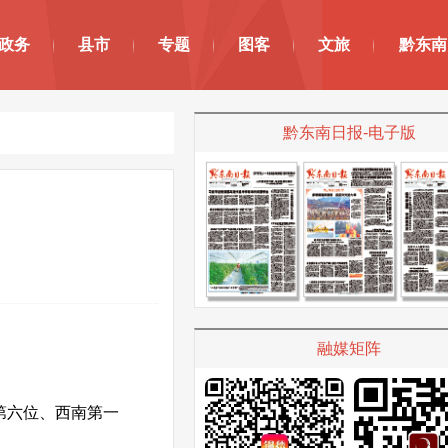
政务
县市
专题
图客
文旅
黔东南
黔东南日报-电子版
融媒矩阵
国第六位、西南第一