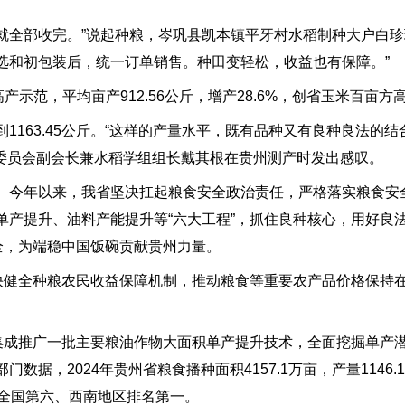
天就全部收完。”说起种粮，岑巩县凯本镇平牙村水稻制种大户白珍
选和初包装后，统一订单销售。种田变轻松，收益也有保障。”
示范，平均亩产912.56公斤，增产28.6%，创省玉米百亩方
163.45公斤。“这样的产量水平，既有品种又有良种良法的
业委员会副会长兼水稻学组组长戴其根在贵州测产时发出感叹。
。今年以来，我省坚决扛起粮食安全政治责任，严格落实粮食安
单产提升、油料产能提升等“六大工程”，抓住良种核心，用好良
全，为端稳中国饭碗贡献贵州力量。
加快健全种粮农民收益保障机制，推动粮食等重要农产品价格保持
省集成推广一批主要粮油作物大面积单产提升技术，全面挖掘单产
据，2024年贵州省粮食播种面积4157.1万亩，产量1146
排名全国第六、西南地区排名第一。