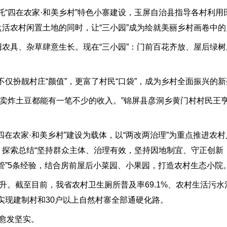
“四在农家·和美乡村”特色小寨建设，玉屏自治县指导各村利用
盘活农村闲置土地的同时，让“三小园”成为绘就美丽乡村画卷中
旧农具、杂草肆意生长。现在“三小园”：门前百花齐放、屋后绿
仅扮靓村庄“颜值”，更富了村民“口袋”，成为乡村全面振兴的
是卖炸土豆都能有一笔不少的收入。”锦屏县彦洞乡黄门村村民王
四在农家·和美乡村”建设为载体，以“两改两治理”为重点推进农
点，探索总结“坚持群众主体、治理有效，坚持因地制宜、守正创
管”5条经验，结合房前屋后小菜园、小果园，打造农村生态小院
升。截至目前，我省农村卫生厕所普及率69.1%、农村生活污水治
实现建制村和30户以上自然村寨全部通硬化路。
履愈发坚实。