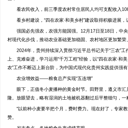
看农民收入，前三季度农村常住居民人均可支配收入1082
看乡村建设，“四在农家·和美乡村”建设取得积极进展
强国必先强农，农强方能国强。12月17日至18日，
村现代化步伐，推动农业基础更加稳固、农村地区更加繁荣
2024年，贵州持续深入贯彻习近平总书记关于“三农”
上、克难奋进，学习运用“千万工程”经验，以“四在农家·和
农”工作不断迈上新台阶，为中国式现代化贵州实践提供强
农业增效益——粮食总产实现“五连增”
眼下，正值冬小麦播种的黄金时节。田野里，遵义市汇
隆。放眼望去，略有湿润的土地被机器翻过后平整细匀，一
“以前种小麦要半把个月，费时费力。现在好了，专家
赞。