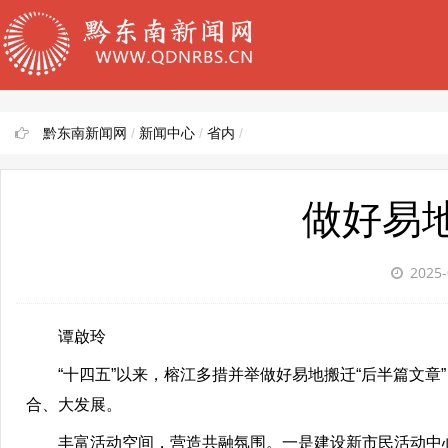
黔东南新闻网
/
新闻中心
/
省内
/
做好易地
2025-
谭啟玲
“十四五”以来，榕江多措并举做好易地搬迁“后半篇文
合、大发展。
丰富活动空间，营造共融氛围。一是建设新市民活动中心