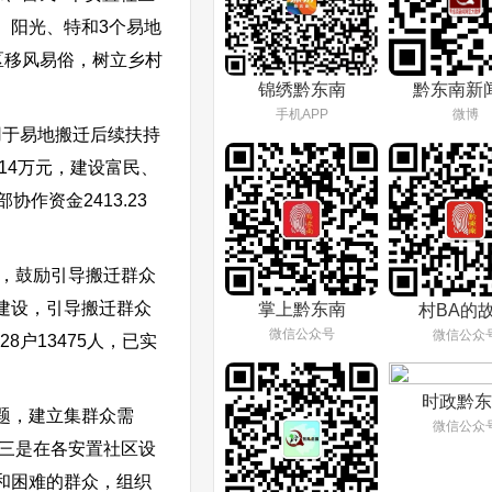
、阳光、特和3个易地
区移风易俗，树立乡村
锦绣黔东南
黔东南新
手机APP
微博
用于易地搬迁后续扶持
14万元，建设富民、
作资金2413.23
式，鼓励引导搬迁群众
建设，引导搬迁群众
掌上黔东南
村BA的
微信公众号
微信公众
户13475人，已实
时政黔东
题，建立集群众需
微信公众
。三是在各安置社区设
和困难的群众，组织