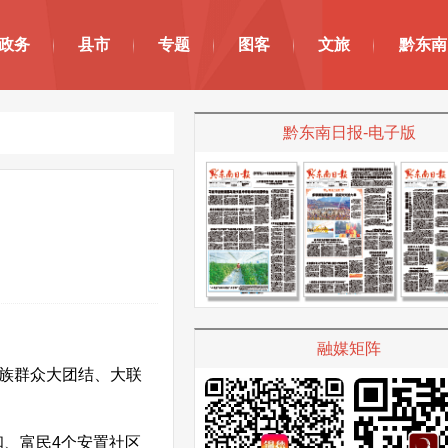
政务
县市
专题
图客
文旅
黔东南
黔东南日报-电子版
融媒矩阵
各族群众大团结、大联
和、富民4个安置社区