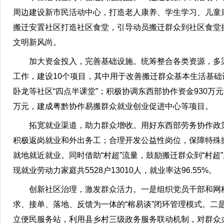
周边建设新市民活动中心，打造老人康养、学生学习、儿童
搬迁安置社区打造社区食堂，引导动员搬迁群众到社区食堂
文明新风尚。
加大资金投入，完善基础设施。统筹整合各类资源，多渠
工作，建设10个项目，其中用于改善搬迁群众基本生活基础
卧龙等社区“四点半课堂”；积极协调东西部协作资金930万元
万元，建成粤黔协作易搬群众就业创业促进中心等项目。
拓宽就业渠道，助力群众增收。用好东西部劳务协作政策
积极返岗就业和外出务工；合理开发公益性岗位，保障特殊
就地就近就业。同时借助“村超”流量，鼓励搬迁群众到“村超”
现就业劳动力家庭共5528户13010人，就业率达96.55%。
创新社区治理，激发群众活力。一是组织党员干部和网
求、接单、落地、反馈为一体的“榕易谈”闭环管理模式。二
立便民服务站，利用县乡村三级政务服务联动机制，对群众