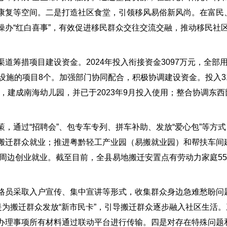
康复等空间。二是打造社区食堂，引领移风易俗新风尚。在富民
操办“红白喜事”，有效促进移民群众交往交流交融，推动移民社
道筹措项目建设资金。2024年投入衔接资金3097万元，全部
设施的项目8个。加强部门协同配合，积极协调建设资金。投入3
，建成南海幼儿园，并已于2023年9月投入使用；整合协调东西部协
，通过“招聘会”、包专车专列、拼车补助、发放“爱心包”等方
搬迁群众就业；推进粤黔轻工产业园（易搬就业园）和帮扶车间
周边创业就业。截至目前，全县易地搬迁安置点有劳动力家庭5528
格员采取入户宣传、集中宣讲等形式，收集群众身边急难愁盼问
是为搬迁群众发放“新市民卡”，引导搬迁群众逐步融入社区生活
办理事项所有材料通过联动平台进行传输。四是对存在特殊问题