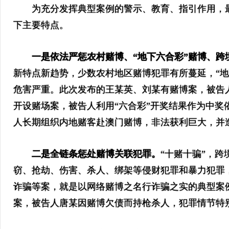
为充分发挥典型案例的警示、教育、指引作用，最
下主要特点。
一是依法严惩农村赌博、“地下六合彩”赌博、跨
新特点新趋势，少数农村地区赌博犯罪有所蔓延，“
危害严重。此次发布的王某英、刘某有赌博案，被告
开设赌场案，被告人利用“六合彩”开奖结果作为中
人长期组织内地赌客赴澳门赌博，非法获利巨大，并
二是全链条惩处赌博关联犯罪。
“十赌十骗”，
窃、抢劫、伤害、杀人、绑架等侵财犯罪和暴力犯罪
诈骗等案，就是以网络赌博之名行诈骗之实的典型案
案，被告人唐某因赌博欠债而持枪杀人，犯罪情节特