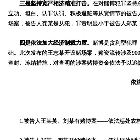
三是坚持宽严相济精准打击。
在对赌博犯罪坚持
立功、坦白、认罪认罚、积极退赃等从宽情节的被告
场案，被告人龚某是从犯，罪责明显小于被告人郑某
四是依法加大经济制裁力度。
赌博是贪利型犯罪
础。此次发布的王志某开设赌场案，赌资流转涉及90
查封、冻结措施，对查明的涉案赌博资金依法予以追
依法惩
1.被告人王某英、刘某有赌博案——依法惩处农