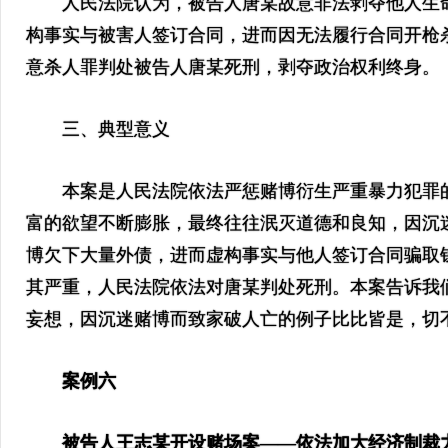
人民法院认为，被告人唐某故意非法剥夺他人生命
构事实与被害人签订合同，进而因无法履行合同开枪
意杀人罪判处被告人唐某死刑，剥夺政治权利终身。
三、典型意义
本案是人民法院依法严惩赌博衍生严重暴力犯罪的
富的欲望不断膨胀，最终往往泯灭道德和良知，因沉
博欠下大量外债，进而虚构事实与他人签订合同骗取
其严重，人民法院依法对唐某判处死刑。本案告诉我们
妄想，因沉迷赌博而致家破人亡的例子比比皆是，切
案例六
被告人王志某开设赌场案——依法加大经济制裁