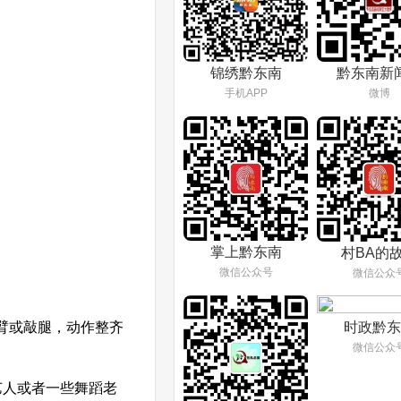
锦绣黔东南
黔东南新
手机APP
微博
掌上黔东南
村BA的
微信公众号
微信公众
臂或敲腿，动作整齐
时政黔东
微信公众
。
艺人或者一些舞蹈老