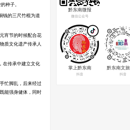
爱的种子。
黔东南微报
铜钱的三尺竹棍为道
微信公众号
元宵节的时候配合花
非物质文化遗产传承人
，在传承中建立文化
掌上黔东南
黔东南文旅
抖音
抖音
手忙脚乱，后来经过
棍既能强身健体，同时