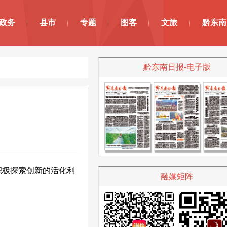
政务
县市
专题
图客
文旅
黔东南
黔东南日报-电子版
积极探索创新的活化利
融媒矩阵