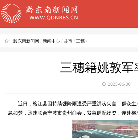
黔东南新闻网
/
新闻中心
/
县市
/
三穗
/
三穗籍姚敦军
2025-06-30
近日，榕江县因持续强降雨遭受严重洪涝灾害，群众生产
急如焚，迅速联合宁波市贵州商会，紧急调配物资，奔赴榕