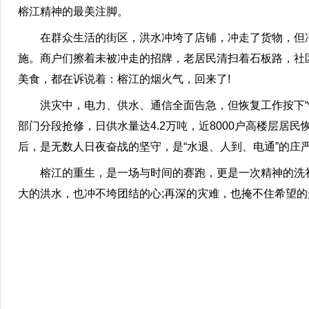
榕江精神的最美注脚。
在群众生活的街区，洪水冲垮了店铺，冲走了货物，但冲
施。商户们擦着未被冲走的招牌，老居民清扫着石板路，社
美食，都在诉说着：榕江的烟火气，回来了!
洪灾中，电力、供水、通信全面告急，但恢复工作按下“快进键
部门分段抢修，日供水量达4.2万吨，近8000户高楼层居
后，是无数人日夜奋战的坚守，是“水退、人到、电通”的庄
榕江的重生，是一场与时间的赛跑，更是一次精神的洗礼
大的洪水，也冲不垮团结的心;再深的灾难，也掩不住希望的光