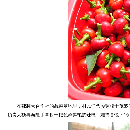
在辣翻天合作社的蔬菜基地里，村民们弯腰穿梭于茂盛的
负责人杨再海随手拿起一根色泽鲜艳的辣椒，难掩喜悦：“今