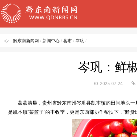
黔东南新闻网
/
新闻中心
/
县市
/
岑巩
/
岑巩：鲜
2025-07-24
蒙蒙清晨，贵州省黔东南州岑巩县凯本镇的田间地头一片
是凯本镇“菜篮子”的丰收季，更是东西部协作帮扶下，“黔