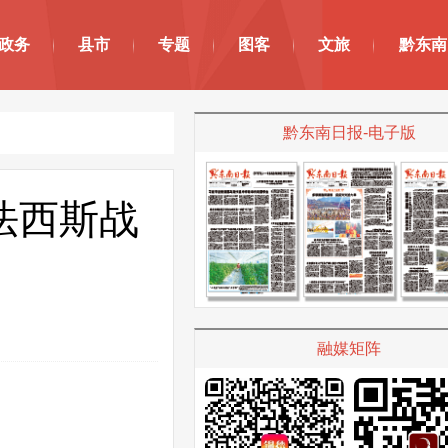
政务
县市
专题
图客
文旅
黔东南
黔东南日报-电子版
法西斯战
融媒矩阵