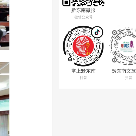
黔东南微报
微信公众号
掌上黔东南
黔东南文旅
抖音
抖音