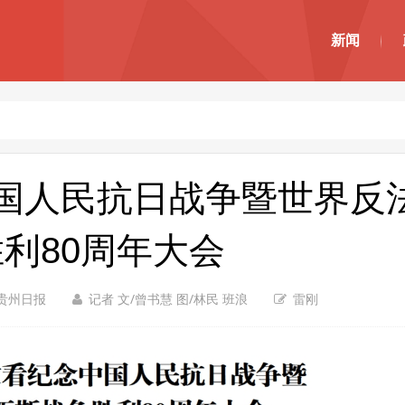
新闻
国人民抗日战争暨世界反
利80周年大会
贵州日报
记者 文/曾书慧 图/林民 班浪
雷刚