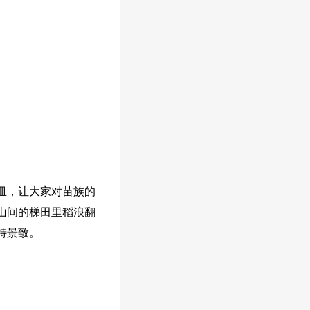
皿，让大家对苗族的
山间的梯田里稻浪翻
特景致。