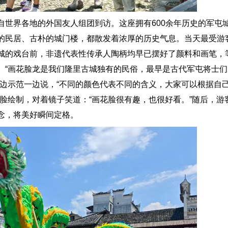
界各地的外国友人组团到访。这座拥有600余年历史的军屯
的民居、古朴的城门楼，都散发着浓厚的历史气息。当天最受游
城的戏台前，非遗代表性传承人陶柄均早已摆好了颜料和画笔，
。“画花脸龙是我们隆里古城独有的民俗，最早是古代军屯将士
一边示范一边说，“不同的颜色代表不同的含义，大家可以根据自
脸绘制，对着镜子笑道：“画花脸很有趣，也很好看。”随后，游
念，将美好瞬间定格。