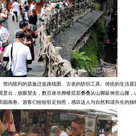
馆内陈列的苗族迁徙路线图、古老的纺织工具、传统的生活器
观景台，放眼望去，数百座吊脚楼层层叠叠从山脚延伸至山腰，
田园画卷。游客们纷纷驻足拍照，感叹这人与自然和谐共生的独