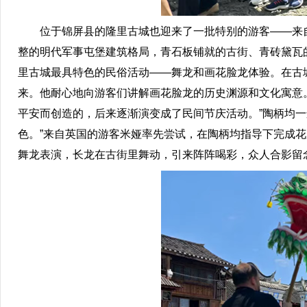
位于锦屏县的隆里古城也迎来了一批特别的游客——来自世
整的明代军事屯堡建筑格局，青石板铺就的古街、青砖黛瓦
里古城最具特色的民俗活动——舞龙和画花脸龙体验。在古
来。他耐心地向游客们讲解画花脸龙的历史渊源和文化寓意
平安而创造的，后来逐渐演变成了民间节庆活动。”陶柄均
色。”来自英国的游客米娅率先尝试，在陶柄均指导下完成花
舞龙表演，长龙在古街里舞动，引来阵阵喝彩，众人合影留