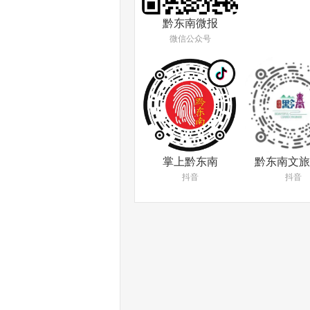
黔东南微报
微信公众号
掌上黔东南
黔东南文旅
抖音
抖音