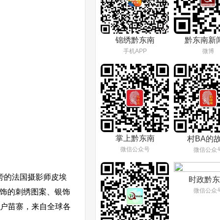
锦绣黔东南
黔东南新
手机APP
微博
掌上黔东南
村BA的
微信公众号
微信公众
旁的法国摄影师皮埃
时政黔东
微信公众
服饰的刺绣图案、银饰
千户苗寨，来自全球各