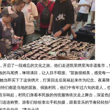
，开启了一段难忘的文化之旅。他们走进凯里绣里淘非遗集市，
族的马尾绣，琳琅满目，让人目不暇接。“苗族很精美，感觉每
她当即买下了这块绣片，打算回去后装裱起来作为纪念。夜幕降临
模特们都是当地的苗族、侗族村民，他们中有年过六旬的老人，
音乐响起，村民们身着本民族的传统服饰依次走上舞台，深蓝色
们连连称赞。游客们纷纷拿出手机拍摄，跟着音乐的节奏轻轻拍
的文化自信。”李女士说。