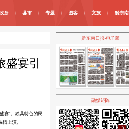
政务
县市
专题
图客
文旅
黔东南
黔东南日报-电子版
旅盛宴引
融媒矩阵
盛宴”。独具特色的民
温情上演。