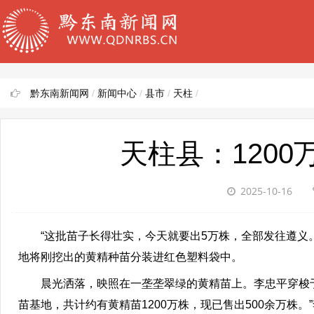
黔东南新闻网
/
新闻中心
/
县市
/
天柱
/
天柱县：120
2025-10-16
“这批苗子长得壮实，今天就要出5万株，全部发往遵义。
地将刚挖出的黄精种苗分装进红色塑料袋中。
晨光洒落，映照在一垄垄翠绿的黄精苗上。李忠平穿梭于大
苗基地，共计约有黄精苗1200万株，现已售出500余万株。