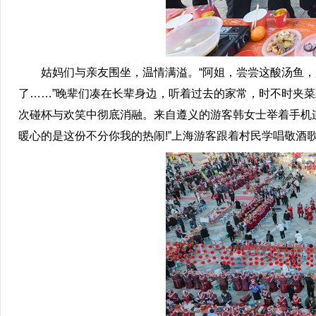
姑妈们与亲友围坐，温情满溢。“阿姐，尝尝这酸汤鱼，是
了……”晚辈们凑在长辈身边，听着过去的家常，时不时夹菜
次碰杯与欢笑中彻底消融。来自遵义的游客韩女士举着手机
暖心的是这份不分你我的热闹!”上海游客跟着村民学唱敬酒