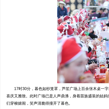
17时30分，暮色如纱笼罩，芦笙广场上百余张木桌一字
喜庆又雅致。此时广场已是人声鼎沸，身着苗族盛装的姑妈
们穿梭嬉闹，笑声清脆得撞开了暮色。