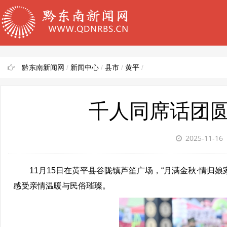
黔东南新闻网
/
新闻中心
/
县市
/
黄平
/
千人同席话团
2025-11-16
11月15日在黄平县谷陇镇芦笙广场，“月满金秋·情归娘
感受亲情温暖与民俗璀璨。