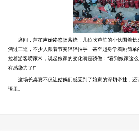
席间，芦笙声始终悠扬萦绕，几位吹芦笙的小伙围着长桌
酒过三巡，不少人跟着节奏轻轻拍手，甚至起身学着跳简单
拉着游客唠家常，说起娘家的变化满是骄傲：“看到娘家这么
有感染力了!”
这场长桌宴不仅让姑妈们感受到了娘家的深切牵挂，还让游
语里。