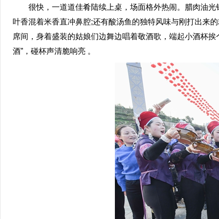
很快，一道道佳肴陆续上桌，场面格外热闹。腊肉油光锃
叶香混着米香直冲鼻腔;还有酸汤鱼的独特风味与刚打出来
席间，身着盛装的姑娘们边舞边唱着敬酒歌，端起小酒杯挨个
酒”，碰杯声清脆响亮 。