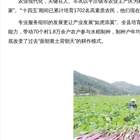
农业现代化，关键在人。岑巩以平庄镇等农业主产区为核
家”。“‘十四五’期间已累计培育1702名高素质农民，他
专业服务组织的发展更让产业发展“如虎添翼”。全县培育2
能力，带动70个村1.8万余户农户参与水稻制种，制种户年
底改变了过去“面朝黄土背朝天”的耕作模式。