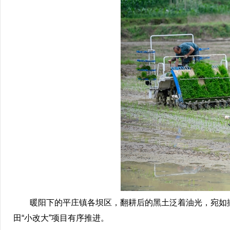
暖阳下的平庄镇各坝区，翻耕后的黑土泛着油光，宛如撒在
田“小改大”项目有序推进。