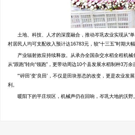
土地、科技、人才的深度融合，推动岑巩农业实现从“单点突破
村居民人均可支配收入预计达16783元，较“十三五”时期大
产业辐射效应持续释放。从承办全国杂交水稻全程机械化
从“跟跑”转向“领跑”，更带动周边10个县发展水稻制种3
“‘碎田’变‘良田’，不仅是田块形态的改变，更是农业发
利。
暖阳下的平庄坝区，机械声仍在回响，岑巩大地的沃野上