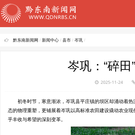
黔东南新闻网
/
新闻中心
/
县市
/
岑巩
/
岑巩：“碎田
2025-11-24
初冬时节，寒意渐浓，岑巩县平庄镇的坝区却涌动着热流
态的物理重塑，更铺展着岑巩以高标准农田建设撬动农业现代
乎丰收与希望的深刻变革。