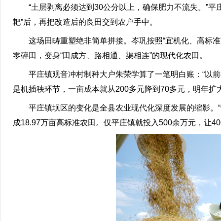
“土层剥离必须达到30公分以上，确保肥力不流失。”平
耙”后，再把改造后的良田交到农户手中。
这场田畴重塑绝非简单拼接。岑巩按照“宜机化、高标准”
零碎田，变身“田成方、路相通、渠相连”的现代化农田。
平庄镇观音冲村制种大户朱荣学算了一笔明白账：“以前40
是机插秧环节，一亩成本就从200多元降到70多元，明年扩
平庄镇坝区的变化是全县农业现代化深度发展的缩影。“十四
成18.97万亩高标准农田。仅平庄镇就投入500余万元，让4