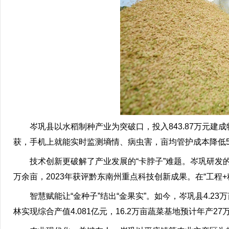
岑巩县以水稻制种产业为突破口，投入843.87万元建成物
获，手机上就能实时监测墒情、病虫害，亩均管护成本降低5
技术创新更破解了产业发展的“卡脖子”难题。岑巩研发的“
万余亩，2023年获评黔东南州重点科技创新成果。在“工程
智慧赋能让“金种子”结出“金果实”。如今，岑巩县4.23万亩制
林实现综合产值4.081亿元，16.2万亩蔬菜基地预计年产