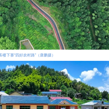
客楼下寨“四好农村路”（唐鹏摄）