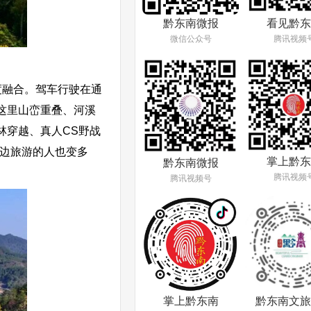
看见黔东
黔东南微报
腾讯视频
微信公众号
度融合。驾车行驶在通
这里山峦重叠、河溪
林穿越、真人CS野战
这边旅游的人也变多
掌上黔东
黔东南微报
腾讯视频
腾讯视频号
掌上黔东南
黔东南文旅