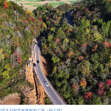
有镇木召村森林枫树和公路（杨云摄)