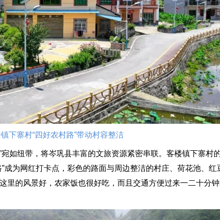
镇下寨村“四好农村路”带动村容整洁
”宛如纽带，将岑巩县丰富的文旅资源紧密串联。客楼镇下寨村的“
路”成为网红打卡点，彩色的路面与周边整洁的村庄、荷花池、红
说这里的风景好，农家饭也很好吃，而且交通方便过来一二十分