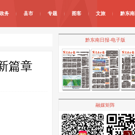
政务
县市
专题
图客
文旅
黔东南
黔东南日报-电子版
游新篇章
融媒矩阵