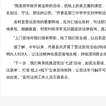
“我觉得学校开展这样的活动，把纸上的条文搬到课堂，
名知法、守法、用法的公民。”丹寨县第三中学学生刘华秋说
农村是普法宣传的重要阵地，在兴仁镇台辰村，司法部门
地承包、婚姻家庭、邻里纠纷等常见问题提供法律咨询，真正
“上门宣传对我们很有帮助，给了我们安全感，以后若是遇
据了解，今年以来，丹寨县共开展了普法宣传活动260余次，
明白人819人，让法治精神在基层落地生根，持续浸润群众
“下一步，我们将系统推进宪法‘七进’活动，如宪法晨读
法菜单’。打造‘线上+线下’立体宣传矩阵，让宪法学习触
动自觉。”县司法局工作人员王蓉表示。