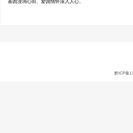
基因浸润心田、爱国情怀深入人心。
黔ICP备1