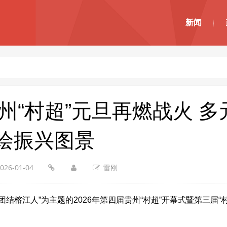
新闻
州“村超”元旦再燃战火 多
绘振兴图景
026-01-04
雷刚
结榕江人”为主题的2026年第四届贵州“村超”开幕式暨第三届“