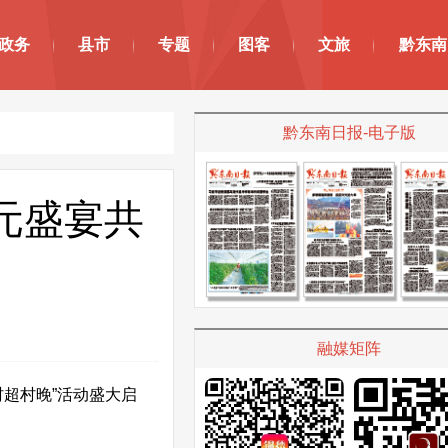
政务
县市
专题
图客
文旅
黔东南
黔东南日报-电子版
元盛宴共
融媒矩阵
村超村晚”活动盛大启