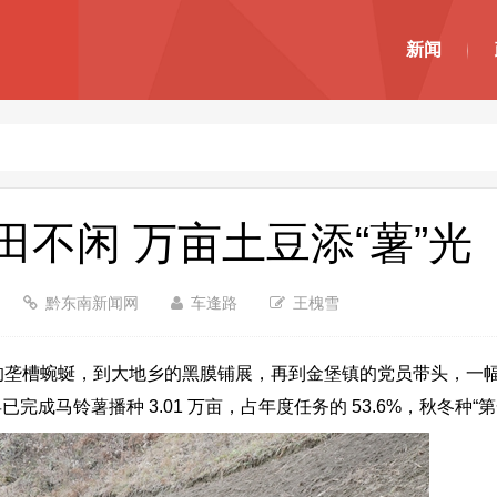
新闻
不闲 万亩土豆添“薯”光
黔东南新闻网
车逢路
王槐雪
垄槽蜿蜒，到大地乡的黑膜铺展，再到金堡镇的党员带头，一幅幅
县已完成马铃薯播种 3.01 万亩，占年度任务的 53.6%，秋冬种