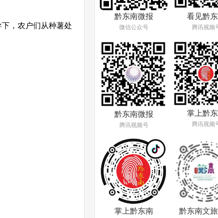
看见黔东
黔东南微报
导下，农户们从种薯处
腾讯视频
微信公众号
掌上黔东
黔东南微报
腾讯视频
腾讯视频号
掌上黔东南
黔东南文旅