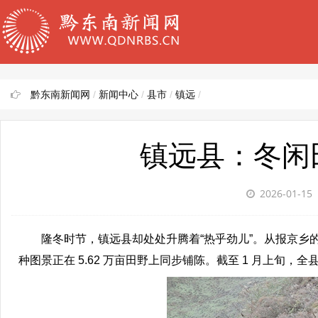
黔东南新闻网
/
新闻中心
/
县市
/
镇远
/
镇远县：冬闲田
2026-01-15
隆冬时节，镇远县却处处升腾着“热乎劲儿”。从报京乡的
种图景正在 5.62 万亩田野上同步铺陈。截至 1 月上旬，全