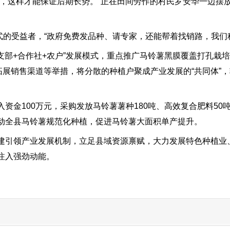
这样才能保证后期长势。”正在田间劳作的村民罗安华一边摆
的受益者，“政府免费发品种、请专家，还能帮着找销路，我们
部+合作社+农户”发展模式，重点推广马铃薯黑膜覆盖打孔栽
拓展销售渠道等举措，将分散的种植户聚成产业发展的“共同体”
金100万元，采购发放马铃薯薯种180吨、高效复合肥料50
动全县马铃薯规范化种植，促进马铃薯大面积单产提升。
引领产业发展机制，立足县域资源禀赋，大力发展特色种植业
注入强劲动能。