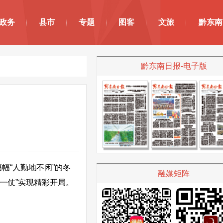
政务
县市
专题
图客
文旅
黔东南
黔东南日报-电子版
“人勤地不闲”的冬
融媒矩阵
“第一仗”实现精彩开局。